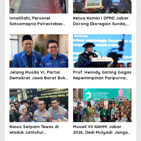
Innalillahi, Personel
Ketua Komisi I DPRD Jabar
Satsamapta Polrestabes
Dorong Ekoregion Sunda,
Bandung Meninggal akibat
Tekankan Keadilan Fiskal
Tabrak Lari
dan Kelestarian Alam
Jelang Musda VI, Partai
Prof. Henndy Ginting Gagas
Demokrat Jawa Barat Buka
Kepemimpinan Paripurna
Pendaftaran Bakal Calon
untuk Pemimpin Masa
Ketua DPD
Depan
Kasus Satpam Tewas di
Muswil VII KAHMI Jabar
Waduk Jatiluhur
2026, Dedi Mulyadi: Jangan
Purwakarta, Polisi Duga
Jauh dari Rakyat di Era