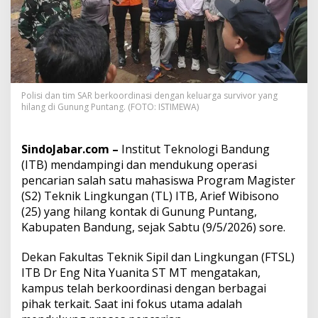
H
i
l
a
n
g
d
Polisi dan tim SAR berkoordinasi dengan keluarga survivor yang
i
hilang di Gunung Puntang. (FOTO: ISTIMEWA)
G
u
n
SindoJabar.com –
Institut Teknologi Bandung
u
n
(ITB) mendampingi dan mendukung operasi
g
pencarian salah satu mahasiswa Program Magister
P
(S2) Teknik Lingkungan (TL) ITB, Arief Wibisono
u
(25) yang hilang kontak di Gunung Puntang,
n
Kabupaten Bandung, sejak Sabtu (9/5/2026) sore.
t
a
n
Dekan Fakultas Teknik Sipil dan Lingkungan (FTSL)
g
ITB Dr Eng Nita Yuanita ST MT mengatakan,
B
kampus telah berkoordinasi dengan berbagai
a
pihak terkait. Saat ini fokus utama adalah
n
d