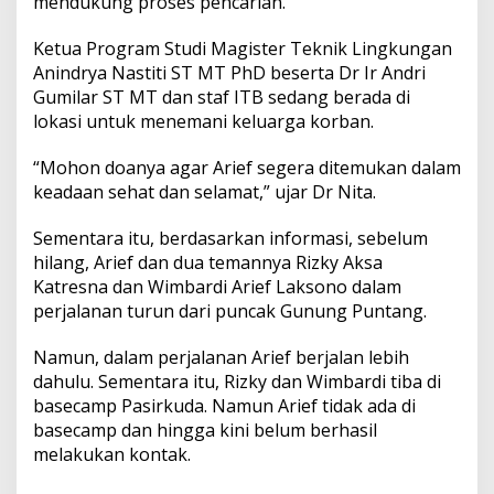
mendukung proses pencarian.
u
n
Ketua Program Studi Magister Teknik Lingkungan
g
Anindrya Nastiti ST MT PhD beserta Dr Ir Andri
,
Gumilar ST MT dan staf ITB sedang berada di
I
T
lokasi untuk menemani keluarga korban.
B
D
“Mohon doanya agar Arief segera ditemukan dalam
u
keadaan sehat dan selamat,” ujar Dr Nita.
k
u
n
Sementara itu, berdasarkan informasi, sebelum
g
hilang, Arief dan dua temannya Rizky Aksa
P
Katresna dan Wimbardi Arief Laksono dalam
e
perjalanan turun dari puncak Gunung Puntang.
n
c
a
Namun, dalam perjalanan Arief berjalan lebih
r
dahulu. Sementara itu, Rizky dan Wimbardi tiba di
i
basecamp Pasirkuda. Namun Arief tidak ada di
a
basecamp dan hingga kini belum berhasil
n
melakukan kontak.