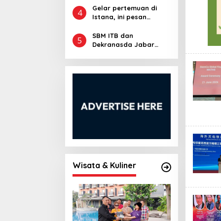
Kabupaten/Kota
Gelar pertemuan di
4
Istana, ini pesan
Presiden Prabowo
Untuk Kadin Jawa
SBM ITB dan
5
Barat
Dekranasda Jabar
Latih 50 UMKM
Manfaatkan AI untuk
Pemasaran Digital
Wisata & Kuliner