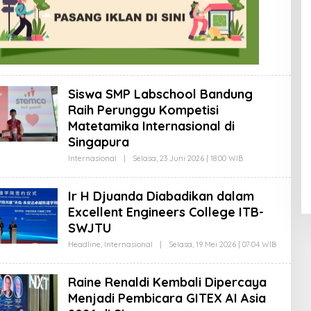
A
Z
I
R
Siswa SMP Labschool Bandung
Raih Perunggu Kompetisi
Matetamika Internasional di
Singapura
Internasional
|
Selasa, 23 Juni 2026 | 18:00 WIB
O
L
E
H
Ir H Djuanda Diabadikan dalam
A
D
Excellent Engineers College ITB-
I
SWJTU
H
A
Headline
,
Internasional
|
Selasa, 19 Mei 2026 | 07:04 WIB
O
R
L
Y
E
A
H
N
Raine Renaldi Kembali Dipercaya
A
T
G
O
Menjadi Pembicara GITEX AI Asia
U