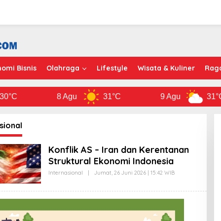
omi Bisnis
Olahraga
Lifestyle
Wisata & Kuliner
Rag
C
8 Agu
31°C
9 Agu
31°C
sional
Konflik AS – Iran dan Kerentanan
Struktural Ekonomi Indonesia
Internasional
|
Jumat, 26 Juni 2026 | 15:42 WIB
O
L
E
H
B
E
N