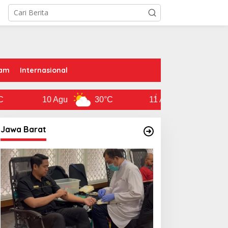
am
Internasional
10 Agu
30°C
11 Agu
30°C
Jawa Barat