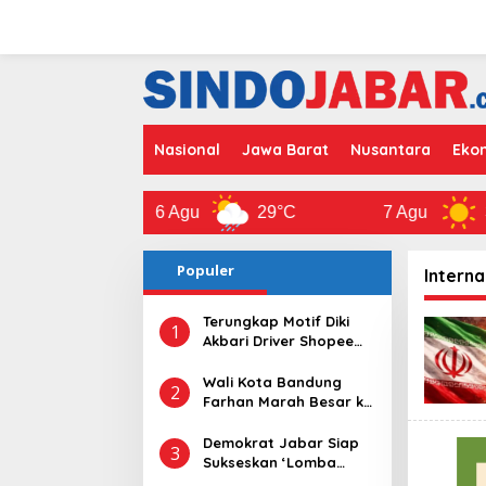
L
e
w
a
t
i
k
e
Nasional
Jawa Barat
Nusantara
Ekon
k
o
n
a
6 Agu
29°C
7 Agu
30°
t
e
n
Populer
Interna
Terungkap Motif Diki
1
Akbari Driver Shopee
Food Menghilang
Selama 5 Hari
Wali Kota Bandung
2
Farhan Marah Besar ke
Pengelola Padel yang
Tebang 10 Pohon
Demokrat Jabar Siap
3
Tanpa Izin
Sukseskan ‘Lomba
Rakyat’ di 27