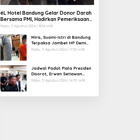
éL Hotel Bandung Gelar Donor Darah
Bersama PMI, Hadirkan Pemeriksaan
Kesehatan Gratis dan Beragam
Rabu, 5 Agustus 2026 | 18:36 WIB
Manfaat bagi Peserta
Miris, Suami-Istri di Bandung
Terpaksa Jambet HP Demi
Sesuap Nasi dan Susu Anak
Rabu, 5 Agustus 2026 | 17:00 WIB
Jadwal Padat Piala Presiden
Disorot, Erwan Setiawan
Khawatir Fisik Pemain Persib
Rabu, 5 Agustus 2026 | 16:55 WIB