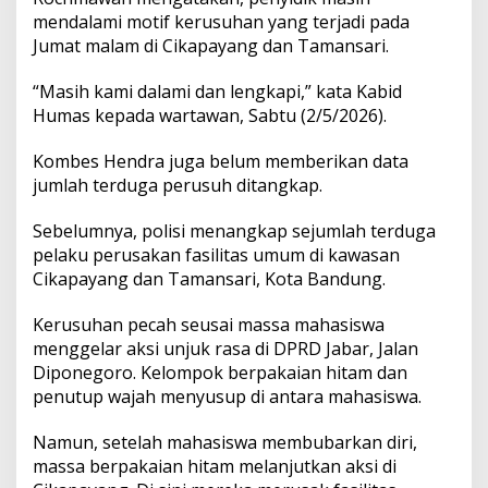
M
mendalami motif kerusuhan yang terjadi pada
a
Jumat malam di Cikapayang dan Tamansari.
y
D
“Masih kami dalami dan lengkapi,” kata Kabid
a
Humas kepada wartawan, Sabtu (2/5/2026).
y
d
i
Kombes Hendra juga belum memberikan data
B
jumlah terduga perusuh ditangkap.
a
n
Sebelumnya, polisi menangkap sejumlah terduga
d
u
pelaku perusakan fasilitas umum di kawasan
n
Cikapayang dan Tamansari, Kota Bandung.
g
Kerusuhan pecah seusai massa mahasiswa
menggelar aksi unjuk rasa di DPRD Jabar, Jalan
Diponegoro. Kelompok berpakaian hitam dan
penutup wajah menyusup di antara mahasiswa.
Namun, setelah mahasiswa membubarkan diri,
massa berpakaian hitam melanjutkan aksi di