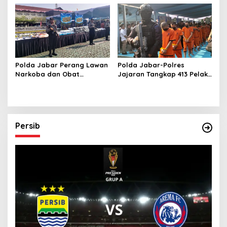
Pelaku Lebih dari 1 Orang
Digital
Polda Jabar Perang Lawan
Polda Jabar-Polres
Narkoba dan Obat
Jajaran Tangkap 413 Pelaku
Terlarang, Buru Sindikat
Begal dan Curanmor, Sita
Lintas Provinsi dan
1.016 Motor Curian
Internasional
Persib