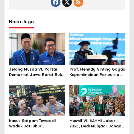
Baca Juga
Jelang Musda VI, Partai
Prof. Henndy Ginting Gagas
Demokrat Jawa Barat Buka
Kepemimpinan Paripurna
Pendaftaran Bakal Calon
untuk Pemimpin Masa
Ketua DPD
Depan
Kasus Satpam Tewas di
Muswil VII KAHMI Jabar
Waduk Jatiluhur
2026, Dedi Mulyadi: Jangan
Purwakarta, Polisi Duga
Jauh dari Rakyat di Era