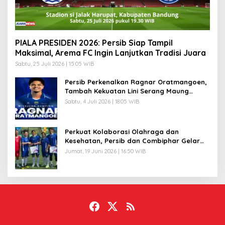
PIALA PRESIDEN 2026: Persib Siap Tampil
Maksimal, Arema FC Ingin Lanjutkan Tradisi Juara
Sabtu, 25 Juli 2026 | 15:05 WIB
Persib Perkenalkan Ragnar Oratmangoen,
Tambah Kekuatan Lini Serang Maung
Bandung
Sabtu, 4 Juli 2026 | 18:05 WIB
Perkuat Kolaborasi Olahraga dan
Kesehatan, Persib dan Combiphar Gelar
Friendly Match
Jumat, 19 Juni 2026 | 16:50 WIB