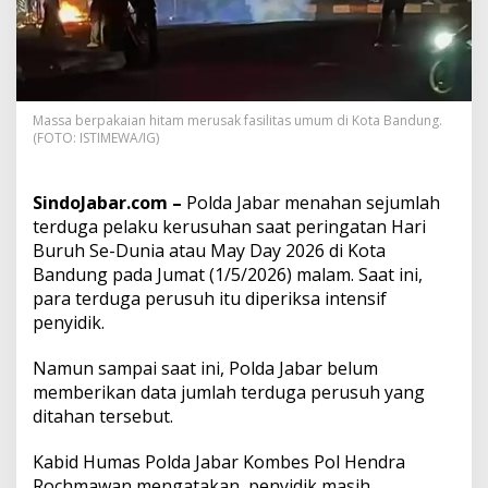
j
u
m
l
a
h
Massa berpakaian hitam merusak fasilitas umum di Kota Bandung.
P
(FOTO: ISTIMEWA/IG)
e
l
a
SindoJabar.com –
Polda Jabar menahan sejumlah
k
terduga pelaku kerusuhan saat peringatan Hari
u
Buruh Se-Dunia atau May Day 2026 di Kota
K
e
Bandung pada Jumat (1/5/2026) malam. Saat ini,
r
para terduga perusuh itu diperiksa intensif
u
penyidik.
s
u
Namun sampai saat ini, Polda Jabar belum
h
a
memberikan data jumlah terduga perusuh yang
n
ditahan tersebut.
s
a
Kabid Humas Polda Jabar Kombes Pol Hendra
a
Rochmawan mengatakan, penyidik masih
t