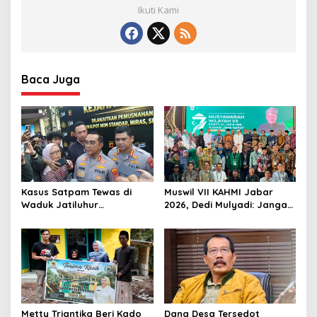
Ikuti Kami
Baca Juga
Kasus Satpam Tewas di
Muswil VII KAHMI Jabar
Waduk Jatiluhur
2026, Dedi Mulyadi: Jangan
Purwakarta, Polisi Duga
Jauh dari Rakyat di Era
Pelaku Lebih dari 1 Orang
Digital
Metty Triantika Beri Kado
Dana Desa Tersedot