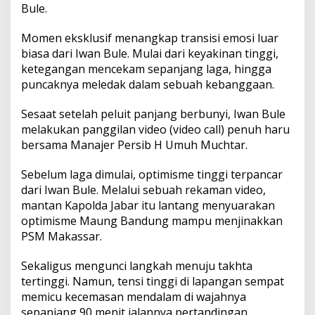
Bule.
P
e
r
Momen eksklusif menangkap transisi emosi luar
s
biasa dari Iwan Bule. Mulai dari keyakinan tinggi,
i
ketegangan mencekam sepanjang laga, hingga
b
puncaknya meledak dalam sebuah kebanggaan.
S
a
m
Sesaat setelah peluit panjang berbunyi, Iwan Bule
b
melakukan panggilan video (video call) penuh haru
u
bersama Manajer Persib H Umuh Muchtar.
t
J
Sebelum laga dimulai, optimisme tinggi terpancar
u
a
dari Iwan Bule. Melalui sebuah rekaman video,
r
mantan Kapolda Jabar itu lantang menyuarakan
a
optimisme Maung Bandung mampu menjinakkan
3
PSM Makassar.
K
a
l
Sekaligus mengunci langkah menuju takhta
i
tertinggi. Namun, tensi tinggi di lapangan sempat
memicu kecemasan mendalam di wajahnya
sepanjang 90 menit jalannya pertandingan.