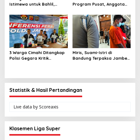
Istimewa untuk Bahlil,
Program Pusat, Anggota
Santuni Anak Yatim dan
DPRD Jabar Desak
Bangun Rumah untuk
Pemprov Realisasikan
Lansia
‘Desa Diurus Kota Ditata’
3 Warga Cimahi Ditangkap
Miris, Suami-Istri di
Polisi Gegara Kritik
Bandung Terpaksa Jambet
Presiden Prabowo Subianto
HP Demi Sesuap Nasi dan
via Medsos
Susu Anak
Statistik & Hasil Pertandingan
Live data by
Scoreaxis
Klasemen Liga Super