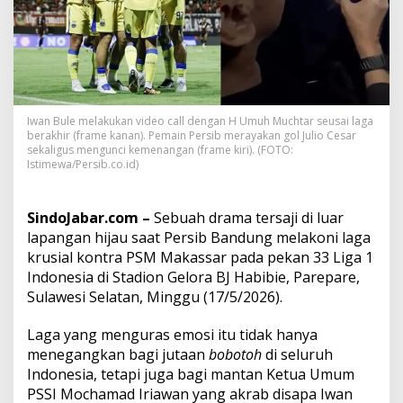
a
n
I
w
a
n
B
Iwan Bule melakukan video call dengan H Umuh Muchtar seusai laga
u
berakhir (frame kanan). Pemain Persib merayakan gol Julio Cesar
l
sekaligus mengunci kemenangan (frame kiri). (FOTO:
e
Istimewa/Persib.co.id)
J
a
d
SindoJabar.com –
Sebuah drama tersaji di luar
i
lapangan hijau saat Persib Bandung melakoni laga
K
e
krusial kontra PSM Makassar pada pekan 33 Liga 1
b
Indonesia di Stadion Gelora BJ Habibie, Parepare,
a
Sulawesi Selatan, Minggu (17/5/2026).
n
g
Laga yang menguras emosi itu tidak hanya
g
a
menegangkan bagi jutaan
bobotoh
di seluruh
a
Indonesia, tetapi juga bagi mantan Ketua Umum
n
PSSI Mochamad Iriawan yang akrab disapa Iwan
,