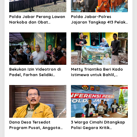
Polda Jabar Perang Lawan
Polda Jabar-Polres
Narkoba dan Obat
Jajaran Tangkap 413 Pelaku
Terlarang, Buru Sindikat
Begal dan Curanmor, Sita
Lintas Provinsi dan
1.016 Motor Curian
Internasional
Bekukan Izin Videotron di
Metty Triantika Beri Kado
Padel, Farhan Selidiki
Istimewa untuk Bahlil,
Dugaan Pelanggaran Tata
Santuni Anak Yatim dan
Ruang dan ASN
Bangun Rumah untuk
Lansia
Dana Desa Tersedot
3 Warga Cimahi Ditangkap
Program Pusat, Anggota
Polisi Gegara Kritik
DPRD Jabar Desak
Presiden Prabowo Subianto