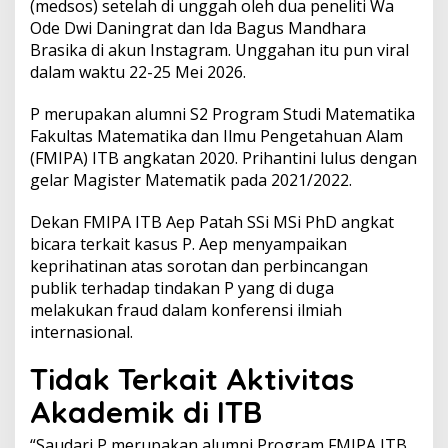
(medsos) setelah di unggah oleh dua peneliti Wa
i
Ode Dwi Daningrat dan Ida Bagus Mandhara
a
Brasika di akun Instagram. Unggahan itu pun viral
h
I
dalam waktu 22-25 Mei 2026.
n
t
P merupakan alumni S2 Program Studi Matematika
e
Fakultas Matematika dan Ilmu Pengetahuan Alam
r
(FMIPA) ITB angkatan 2020. Prihantini lulus dengan
n
a
gelar Magister Matematik pada 2021/2022.
s
i
Dekan FMIPA ITB Aep Patah SSi MSi PhD angkat
o
bicara terkait kasus P. Aep menyampaikan
n
keprihatinan atas sorotan dan perbincangan
a
l
publik terhadap tindakan P yang di duga
,
melakukan fraud dalam konferensi ilmiah
F
internasional.
M
I
Tidak Terkait Aktivitas
P
A
Akademik di ITB
I
T
“Saudari P merupakan alumni Program FMIPA ITB
B