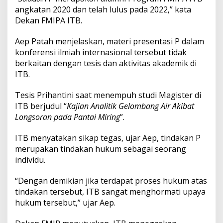
:
angkatan 2020 dan telah lulus pada 2022,” kata
I
Dekan FMIPA ITB.
t
u
Aep Patah menjelaskan, materi presentasi P dalam
T
konferensi ilmiah internasional tersebut tidak
i
n
berkaitan dengan tesis dan aktivitas akademik di
d
ITB.
a
k
Tesis Prihantini saat menempuh studi Magister di
a
ITB berjudul “
Kajian Analitik Gelombang Air Akibat
n
I
Longsoran pada Pantai Miring
”.
n
d
ITB menyatakan sikap tegas, ujar Aep, tindakan P
i
merupakan tindakan hukum sebagai seorang
v
individu.
i
d
u
“Dengan demikian jika terdapat proses hukum atas
tindakan tersebut, ITB sangat menghormati upaya
hukum tersebut,” ujar Aep.