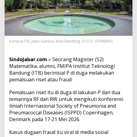
k
u
k
a
n
F
r
Kampus ITB, Jalan Ganesa, Kota Bandung. (FOTO: ISTIMEWA)
a
u
d
SindoJabar.com –
Seorang Magister (S2)
d
i
Matematika, alumni, FMIPA Institut Teknologi
K
Bandung (ITB) berinisial P di duga melakukan
o
pemalsuan riset atau fraud.
n
f
Pemalsuan riset itu di duga di lakukan P dan dua
e
r
temannya RF dan RW untuk mengikuti konferensi
e
ilmiah Internasional Society of Pneumonia and
n
Pneumacoccal Diseases (ISPPD) Copenhagen,
s
Denmark pada 17-21 Mei 2026.
i
I
l
Kasus dugaan fraud itu viral di media sosial
m