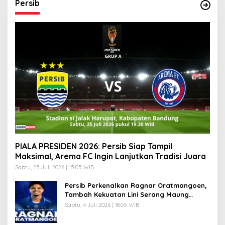
Persib
PIALA PRESIDEN 2026: Persib Siap Tampil
Maksimal, Arema FC Ingin Lanjutkan Tradisi Juara
Sabtu, 25 Juli 2026 | 15:05 WIB
Persib Perkenalkan Ragnar Oratmangoen,
Tambah Kekuatan Lini Serang Maung
Bandung
Sabtu, 4 Juli 2026 | 18:05 WIB