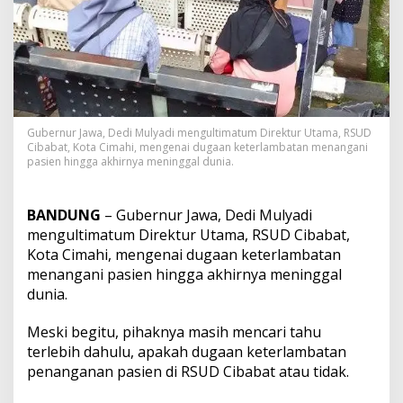
t
u
m
D
i
r
u
t
Gubernur Jawa, Dedi Mulyadi mengultimatum Direktur Utama, RSUD
R
Cibabat, Kota Cimahi, mengenai dugaan keterlambatan menangani
S
pasien hingga akhirnya meninggal dunia.
U
D
C
BANDUNG
– Gubernur Jawa, Dedi Mulyadi
i
mengultimatum Direktur Utama, RSUD Cibabat,
b
Kota Cimahi, mengenai dugaan keterlambatan
a
b
menangani pasien hingga akhirnya meninggal
a
dunia.
t
A
Meski begitu, pihaknya masih mencari tahu
k
terlebih dahulu, apakah dugaan keterlambatan
i
b
penanganan pasien di RSUD Cibabat atau tidak.
a
t