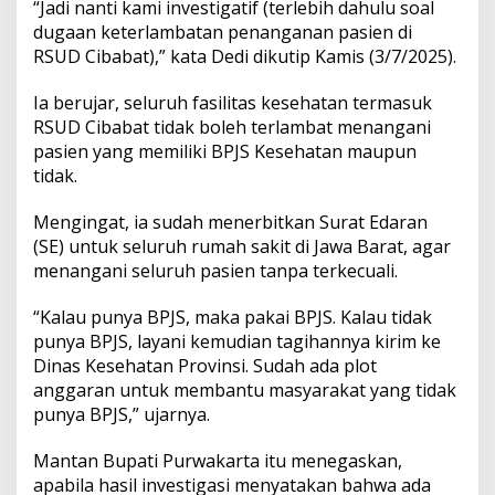
“Jadi nanti kami investigatif (terlebih dahulu soal
T
dugaan keterlambatan penanganan pasien di
e
RSUD Cibabat),” kata Dedi dikutip Kamis (3/7/2025).
r
l
a
Ia berujar, seluruh fasilitas kesehatan termasuk
m
RSUD Cibabat tidak boleh terlambat menangani
b
pasien yang memiliki BPJS Kesehatan maupun
a
tidak.
t
T
a
Mengingat, ia sudah menerbitkan Surat Edaran
n
(SE) untuk seluruh rumah sakit di Jawa Barat, agar
g
menangani seluruh pasien tanpa terkecuali.
a
n
“Kalau punya BPJS, maka pakai BPJS. Kalau tidak
i
P
punya BPJS, layani kemudian tagihannya kirim ke
a
Dinas Kesehatan Provinsi. Sudah ada plot
s
anggaran untuk membantu masyarakat yang tidak
i
punya BPJS,” ujarnya.
e
n
Mantan Bupati Purwakarta itu menegaskan,
apabila hasil investigasi menyatakan bahwa ada