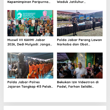
Kepemimpinan Paripurna
Waduk Jatiluhur
untuk Pemimpin Masa
Purwakarta, Polisi Duga
Depan
Pelaku Lebih dari 1 Orang
Muswil VII KAHMI Jabar
Polda Jabar Perang Lawan
2026, Dedi Mulyadi: Jangan
Narkoba dan Obat
Jauh dari Rakyat di Era
Terlarang, Buru Sindikat
Digital
Lintas Provinsi dan
Internasional
Polda Jabar-Polres
Bekukan Izin Videotron di
Jajaran Tangkap 413 Pelaku
Padel, Farhan Selidiki
Begal dan Curanmor, Sita
Dugaan Pelanggaran Tata
1.016 Motor Curian
Ruang dan ASN