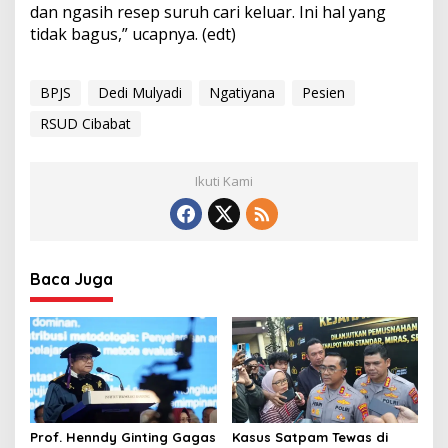
dan ngasih resep suruh cari keluar. Ini hal yang
tidak bagus,” ucapnya. (edt)
BPJS
Dedi Mulyadi
Ngatiyana
Pesien
RSUD Cibabat
Ikuti Kami
Baca Juga
Prof. Henndy Ginting Gagas
Kasus Satpam Tewas di