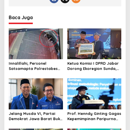
Baca Juga
Innalillahi, Personel
Ketua Komisi I DPRD Jabar
Satsamapta Polrestabes
Dorong Ekoregion Sunda,
Bandung Meninggal akibat
Tekankan Keadilan Fiskal
Tabrak Lari
dan Kelestarian Alam
Jelang Musda VI, Partai
Prof. Henndy Ginting Gagas
Demokrat Jawa Barat Buka
Kepemimpinan Paripurna
Pendaftaran Bakal Calon
untuk Pemimpin Masa
Ketua DPD
Depan