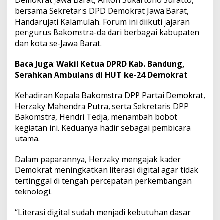
n
bersama Sekretaris DPD Demokrat Jawa Barat,
t
Handarujati Kalamulah. Forum ini diikuti jajaran
u
pengurus Bakomstra-da dari berbagai kabupaten
k
dan kota se-Jawa Barat.
k
a
d
Baca Juga
:
Wakil Ketua DPRD Kab. Bandung,
e
Serahkan Ambulans di HUT ke-24 Demokrat
r
d
Kehadiran Kepala Bakomstra DPP Partai Demokrat,
a
n
Herzaky Mahendra Putra, serta Sekretaris DPP
l
Bakomstra, Hendri Tedja, menambah bobot
e
kegiatan ini. Keduanya hadir sebagai pembicara
g
utama.
i
s
l
Dalam paparannya, Herzaky mengajak kader
a
Demokrat meningkatkan literasi digital agar tidak
t
tertinggal di tengah percepatan perkembangan
o
teknologi.
r
“Literasi digital sudah menjadi kebutuhan dasar