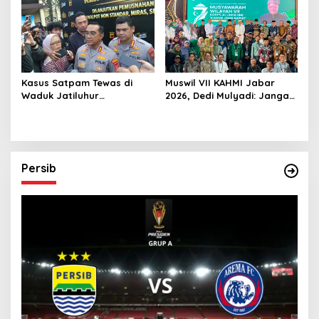
Kasus Satpam Tewas di
Muswil VII KAHMI Jabar
Waduk Jatiluhur
2026, Dedi Mulyadi: Jangan
Purwakarta, Polisi Duga
Jauh dari Rakyat di Era
Pelaku Lebih dari 1 Orang
Digital
Persib