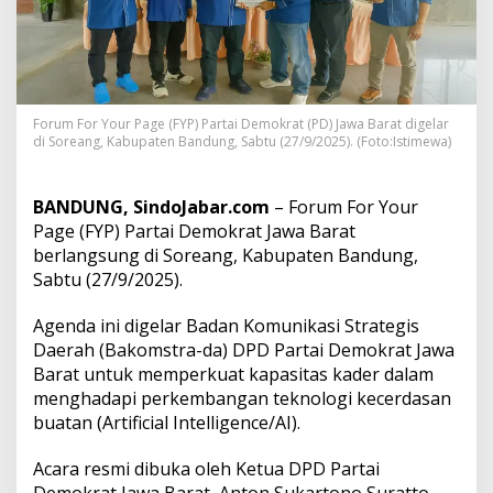
f
o
k
u
s
p
Forum For Your Page (FYP) Partai Demokrat (PD) Jawa Barat digelar
a
di Soreang, Kabupaten Bandung, Sabtu (27/9/2025). (Foto:Istimewa)
d
a
l
BANDUNG, SindoJabar.com
– Forum For Your
i
Page (FYP) Partai Demokrat Jawa Barat
t
e
berlangsung di Soreang, Kabupaten Bandung,
r
Sabtu (27/9/2025).
a
s
Agenda ini digelar Badan Komunikasi Strategis
i
Daerah (Bakomstra-da) DPD Partai Demokrat Jawa
d
i
Barat untuk memperkuat kapasitas kader dalam
g
menghadapi perkembangan teknologi kecerdasan
i
buatan (Artificial Intelligence/AI).
t
a
Acara resmi dibuka oleh Ketua DPD Partai
l
u
Demokrat Jawa Barat, Anton Sukartono Suratto,