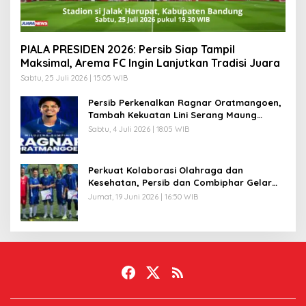
PIALA PRESIDEN 2026: Persib Siap Tampil
Maksimal, Arema FC Ingin Lanjutkan Tradisi Juara
Sabtu, 25 Juli 2026 | 15:05 WIB
Persib Perkenalkan Ragnar Oratmangoen,
Tambah Kekuatan Lini Serang Maung
Bandung
Sabtu, 4 Juli 2026 | 18:05 WIB
Perkuat Kolaborasi Olahraga dan
Kesehatan, Persib dan Combiphar Gelar
Friendly Match
Jumat, 19 Juni 2026 | 16:50 WIB