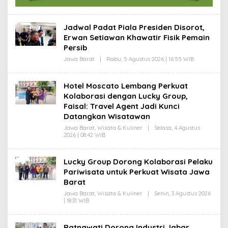
I
M
A
T
Jadwal Padat Piala Presiden Disorot,
Erwan Setiawan Khawatir Fisik Pemain
Persib
Jawa Barat
|
Rabu, 5 Agustus 2026 | 16:55 WIB
O
L
E
H
Hotel Moscato Lembang Perkuat
D
Kolaborasi dengan Lucky Group,
A
S
Faisal: Travel Agent Jadi Kunci
E
Datangkan Wisatawan
P
R
Jawa Barat
,
Wisata & Kuliner
|
Selasa, 4 Agustus
O
2026 | 08:42 WIB
O
H
L
I
E
M
H
A
Lucky Group Dorong Kolaborasi Pelaku
D
T
Pariwisata untuk Perkuat Wisata Jawa
A
S
Barat
E
P
Jawa Barat
,
Wisata & Kuliner
|
Senin, 3 Agustus 2026
R
| 18:31 WIB
O
O
L
H
E
I
H
Ratnawati Dorong Industri Jabar
M