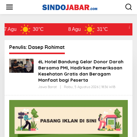
L
e
w
a
t
 Agu
30°C
8 Agu
31°C
9 Ag
i
k
e
k
Penulis:
Dasep Rohimat
o
n
éL Hotel Bandung Gelar Donor Darah
t
Bersama PMI, Hadirkan Pemeriksaan
e
Kesehatan Gratis dan Beragam
n
Manfaat bagi Peserta
Jawa Barat
|
Rabu, 5 Agustus 2026 | 18:36 WIB
O
L
E
H
D
A
S
E
P
R
O
H