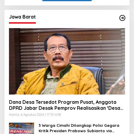
A
S
T
E
P
R
Jawa Barat
O
H
I
M
A
T
Dana Desa Tersedot Program Pusat, Anggota
DPRD Jabar Desak Pemprov Realisasikan ‘Desa
Diurus Kota Ditata’
Kamis, 6 Agustus 2026 | 17:15 WIB
3 Warga Cimahi Ditangkap Polisi Gegara
Kritik Presiden Prabowo Subianto via