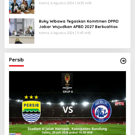
Medsos
Kamis, 6 Agustus 2026 | 16:35 WIB
Buky Wibawa Tegaskan Komitmen DPRD
Jabar Wujudkan APBD 2027 Berkualitas
Kamis, 6 Agustus 2026 | 11:43 WIB
Persib