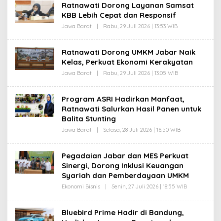
H
Ratnawati Dorong Layanan Samsat
I
D
M
KBB Lebih Cepat dan Responsif
A
A
S
Jawa Barat
|
Rabu, 29 Juli 2026 | 13:53 WIB
O
T
E
L
P
E
R
H
O
Ratnawati Dorong UMKM Jabar Naik
D
H
Kelas, Perkuat Ekonomi Kerakyatan
A
I
S
M
Jawa Barat
|
Rabu, 29 Juli 2026 | 13:05 WIB
O
E
A
L
P
T
E
R
H
O
Program ASRI Hadirkan Manfaat,
D
H
Ratnawati Salurkan Hasil Panen untuk
A
I
S
M
Balita Stunting
E
A
P
Jawa Barat
|
Selasa, 28 Juli 2026 | 16:50 WIB
T
O
R
L
O
E
H
H
Pegadaian Jabar dan MES Perkuat
I
D
M
Sinergi, Dorong Inklusi Keuangan
A
A
S
Syariah dan Pemberdayaan UMKM
T
E
P
Ekonomi Bisnis
|
Senin, 27 Juli 2026 | 18:55 WIB
O
R
L
O
E
H
H
Bluebird Prime Hadir di Bandung,
I
D
M