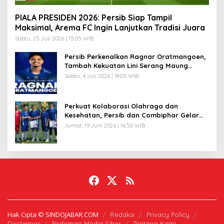
PIALA PRESIDEN 2026: Persib Siap Tampil
Maksimal, Arema FC Ingin Lanjutkan Tradisi Juara
Sabtu, 25 Juli 2026 | 15:05 WIB
Persib Perkenalkan Ragnar Oratmangoen,
Tambah Kekuatan Lini Serang Maung
Bandung
Sabtu, 4 Juli 2026 | 18:05 WIB
Perkuat Kolaborasi Olahraga dan
Kesehatan, Persib dan Combiphar Gelar
Friendly Match
Jumat, 19 Juni 2026 | 16:50 WIB
Hak Cipta © SINDOJABAR.COM
Redaksi
Privacy Policy
Disclaimer
Pedoman Media Siber
Tentang Kami