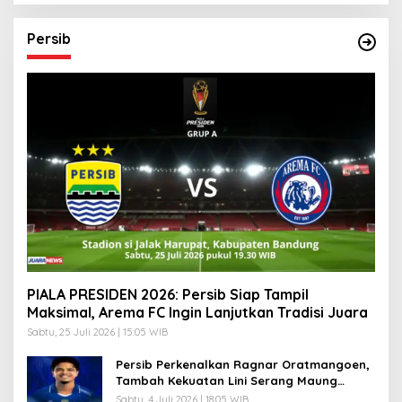
Persib
PIALA PRESIDEN 2026: Persib Siap Tampil
Maksimal, Arema FC Ingin Lanjutkan Tradisi Juara
Sabtu, 25 Juli 2026 | 15:05 WIB
Persib Perkenalkan Ragnar Oratmangoen,
Tambah Kekuatan Lini Serang Maung
Bandung
Sabtu, 4 Juli 2026 | 18:05 WIB