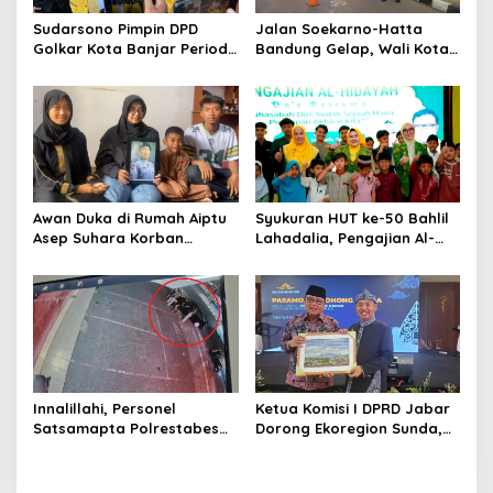
Sudarsono Pimpin DPD
Jalan Soekarno-Hatta
Golkar Kota Banjar Periode
Bandung Gelap, Wali Kota
2025-2030, Daniel
Farhan: 4.000 Lampu PJU
Muttaqien Ingatkan Soal Ini
Segera Terpasang
Awan Duka di Rumah Aiptu
Syukuran HUT ke-50 Bahlil
Asep Suhara Korban
Lahadalia, Pengajian Al-
Tabrak Lari, Istri Minta
Hidayah Jabar Santuni
Polisi Segera Tangkap
Anak Yatim dan Disabilitas
Pelaku
Innalillahi, Personel
Ketua Komisi I DPRD Jabar
Satsamapta Polrestabes
Dorong Ekoregion Sunda,
Bandung Meninggal akibat
Tekankan Keadilan Fiskal
Tabrak Lari
dan Kelestarian Alam