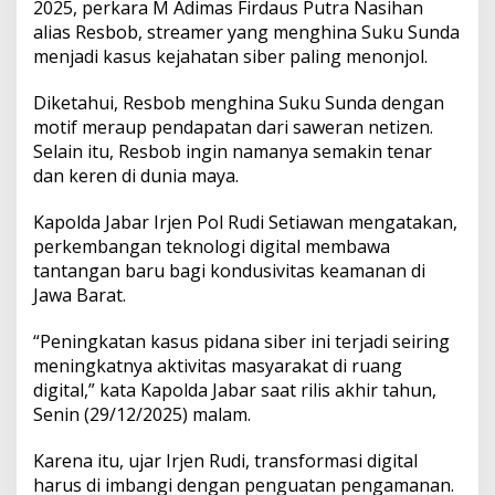
2025, perkara M Adimas Firdaus Putra Nasihan
S
alias Resbob, streamer yang menghina Suku Sunda
i
menjadi kasus kejahatan siber paling menonjol.
b
e
r
Diketahui, Resbob menghina Suku Sunda dengan
P
motif meraup pendapatan dari saweran netizen.
a
Selain itu, Resbob ingin namanya semakin tenar
l
dan keren di dunia maya.
i
n
g
Kapolda Jabar Irjen Pol Rudi Setiawan mengatakan,
M
perkembangan teknologi digital membawa
e
tantangan baru bagi kondusivitas keamanan di
n
Jawa Barat.
o
n
j
“Peningkatan kasus pidana siber ini terjadi seiring
o
meningkatnya aktivitas masyarakat di ruang
l
digital,” kata Kapolda Jabar saat rilis akhir tahun,
p
Senin (29/12/2025) malam.
a
d
a
Karena itu, ujar Irjen Rudi, transformasi digital
2
harus di imbangi dengan penguatan pengamanan.
0