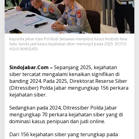
k
u
S
u
n
d
a
Kapolda Jabar Irjen Pol Rudi Setiawan menyebut kasus Resbob hina
J
Suku Sunda jadi kasus kejahatan siber menonjol pada 2025. (FOTO:
a
AGUS WARSUID)
d
i
K
SindoJabar.Com –
Sepanjang 2025, kejahatan
a
siber tercatat mengalami kenaikan signifikan di
s
banding 2024. Pada 2025, Direktorat Reserse Siber
u
(Ditressiber) Polda Jabar mengungkap 156 perkara
s
K
kejahatan siber.
e
j
Sedangkan pada 2024, Ditressiber Polda Jabar
a
mengungkap 70 perkara kejahatan siber yang di
h
dominasi kasus penipuan dan judi online.
a
t
a
Dari 156 kejahatan siber yang terungkap pada
n