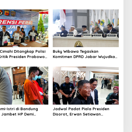
Cimahi Ditangkap Polisi
Buky Wibawa Tegaskan
ritik Presiden Prabowo
Komitmen DPRD Jabar Wujudkan
 via Medsos
APBD 2027 Berkualitas
ami-Istri di Bandung
Jadwal Padat Piala Presiden
 Jambet HP Demi
Disorot, Erwan Setiawan
asi dan Susu Anak
Khawatir Fisik Pemain Persib