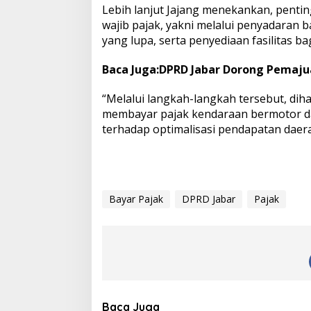
a
Lebih lanjut Jajang menekankan, pent
n
wajib pajak, yakni melalui penyadaran 
y
yang lupa, serta penyediaan fasilitas b
a
n
Baca Juga:
DPRD Jabar Dorong Pemaju
g
D
i
“Melalui langkah-langkah tersebut, di
t
membayar pajak kendaraan bermotor da
u
terhadap optimalisasi pendapatan daera
n
d
a
Bayar Pajak
DPRD Jabar
Pajak
Baca Juga