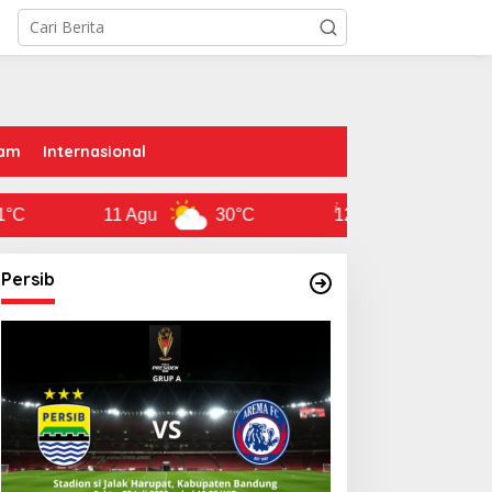
am
Internasional
11 Agu
30°C
12 Agu
29°C
Persib