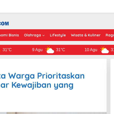
omi Bisnis
Olahraga
Lifestyle
Wisata & Kuliner
Rag
C
9 Agu
31°C
10 Agu
31°C
nta Warga Prioritaskan
dar Kewajiban yang