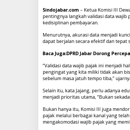
P
a
Sindojabar.com
– Ketua Komisi III De
j
pentingnya langkah validasi data wajib
a
kedisiplinan pembayaran.
k
,
B
Menurutnya, akurasi data menjadi kunc
u
dapat berjalan secara efektif dan tepa
k
a
Baca Juga:
DPRD Jabar Dorong Percepa
n
S
e
​”Validasi data wajib pajak ini menjadi h
k
pengingat yang kita miliki tidak akan b
a
sebelum masa jatuh tempo tiba,” ujarnya
d
a
Selain itu, kata Jajang, perlu adanya 
r
K
menjadi prioritas utama, “Bukan sekada
e
w
Bukan hanya itu, Komisi III juga men
a
pajak melalui berbagai kanal yang tela
j
mengakomodasi wajib pajak yang memilik
i
b