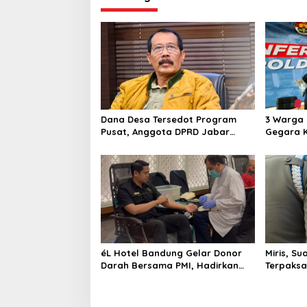
Dana Desa Tersedot Program
3 Warga 
Pusat, Anggota DPRD Jabar
Gegara K
Desak Pemprov Realisasikan
Subianto
‘Desa Diurus Kota Ditata’
éL Hotel Bandung Gelar Donor
Miris, Su
Darah Bersama PMI, Hadirkan
Terpaksa
Pemeriksaan Kesehatan Gratis
Sesuap N
dan Beragam Manfaat bagi
Peserta