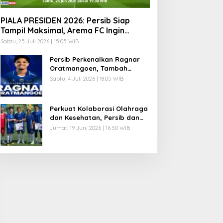
PIALA PRESIDEN 2026: Persib Siap
Tampil Maksimal, Arema FC Ingin
Lanjutkan Tradisi Juara
Sabtu, 25 Juli 2026 | 15:05 WIB
Persib Perkenalkan Ragnar
Oratmangoen, Tambah
Kekuatan Lini Serang Maung
Sabtu, 4 Juli 2026 | 18:05 WIB
Bandung
Perkuat Kolaborasi Olahraga
dan Kesehatan, Persib dan
Combiphar Gelar Friendly
Jumat, 19 Juni 2026 | 16:50 WIB
Match