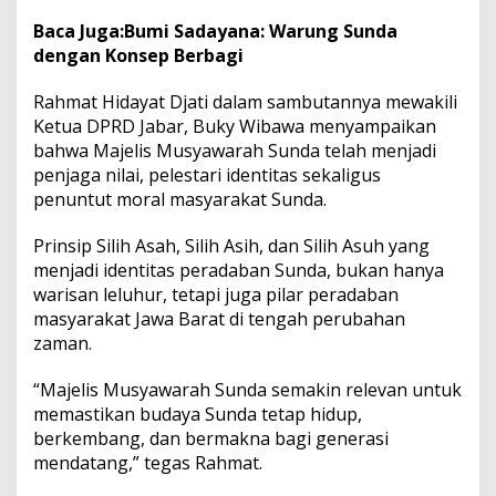
g
Baca Juga:
Bumi Sadayana: Warung Sunda
a
dengan Konsep Berbagi
i
P
i
Rahmat Hidayat Djati dalam sambutannya mewakili
l
Ketua DPRD Jabar, Buky Wibawa menyampaikan
a
bahwa Majelis Musyawarah Sunda telah menjadi
r
penjaga nilai, pelestari identitas sekaligus
P
e
penuntut moral masyarakat Sunda.
r
a
Prinsip Silih Asah, Silih Asih, dan Silih Asuh yang
d
menjadi identitas peradaban Sunda, bukan hanya
a
warisan leluhur, tetapi juga pilar peradaban
b
a
masyarakat Jawa Barat di tengah perubahan
n
zaman.
“Majelis Musyawarah Sunda semakin relevan untuk
memastikan budaya Sunda tetap hidup,
berkembang, dan bermakna bagi generasi
mendatang,” tegas Rahmat.