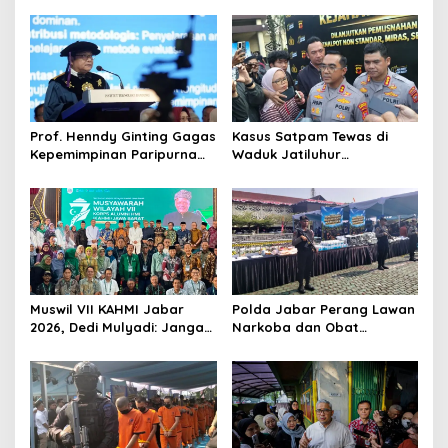
Prof. Henndy Ginting Gagas
Kasus Satpam Tewas di
Kepemimpinan Paripurna
Waduk Jatiluhur
untuk Pemimpin Masa
Purwakarta, Polisi Duga
Depan
Pelaku Lebih dari 1 Orang
Muswil VII KAHMI Jabar
Polda Jabar Perang Lawan
2026, Dedi Mulyadi: Jangan
Narkoba dan Obat
Jauh dari Rakyat di Era
Terlarang, Buru Sindikat
Digital
Lintas Provinsi dan
Internasional