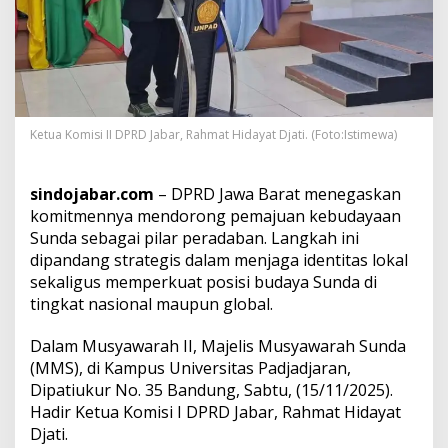
m
a
j
u
a
n
K
Ketua Komisi II DPRD Jabar, Rahmat Hidayat Djati. (Foto:Istimewa)
e
b
u
sindojabar.com
– DPRD Jawa Barat menegaskan
d
a
komitmennya mendorong pemajuan kebudayaan
y
Sunda sebagai pilar peradaban. Langkah ini
a
dipandang strategis dalam menjaga identitas lokal
a
sekaligus memperkuat posisi budaya Sunda di
n
S
tingkat nasional maupun global.
u
n
Dalam Musyawarah II, Majelis Musyawarah Sunda
d
(MMS), di Kampus Universitas Padjadjaran,
a
Dipatiukur No. 35 Bandung, Sabtu, (15/11/2025).
s
e
Hadir Ketua Komisi I DPRD Jabar, Rahmat Hidayat
b
Djati.
a