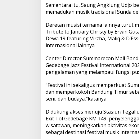
Sementara itu, Saung Angklung Udjo b
memadukan musik tradisional Sunda de
Deretan musisi ternama lainnya turut m
Tribute to January Christy by Erwin Gu
Dewa 19 featuring Virzha, Maliq & D’Ess
internasional lainnya.
Center Director Summarecon Mall Band
Gedebage Jazz Festival International 2
pengalaman yang melampaui fungsi pus
“Festival ini sekaligus memperkuat Sum
dan memperkokoh Bandung Timur sebag
seni, dan budaya,”katanya
Didukung akses menuju Stasiun Tegall
Exit Tol Gedebage KM 149, penyelenggar
wisatawan, meningkatkan aktivitas eko
sebagai destinasi festival musik internas