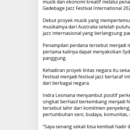
musik dan ekonomi kreatif melalui pen
e
b
Gedebage Jazz Festival International 202
a
g
Debut proyek musik yang mempertemuk
e
musikalnya dari Australia setelah puluh
J
jazz internasional yang berlangsung p
a
z
z
Penampilan perdana tersebut menjadi 
F
pertama kalinya dapat menyaksikan Syd
e
panggung.
s
t
Kehadiran proyek lintas negara itu se
i
v
Festival menjadi festival jazz bertaraf
a
dari berbagai negara.
l
2
Indra Lesmana menyambut positif perk
0
singkat berhasil berkembang menjadi fe
2
6
tersebut lahir dari komitmen penyel
pertumbuhan seni, budaya, komunitas, da
“Saya senang sekali bisa kembali hadir d