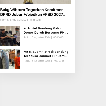
Buky Wibawa Tegaskan Komitmen
DPRD Jabar Wujudkan APBD 2027
Berkualitas
Kamis, 6 Agustus 2026 | 11:43 WIB
éL Hotel Bandung Gelar
Donor Darah Bersama PMI,
Hadirkan Pemeriksaan
Rabu, 5 Agustus 2026 | 18:36 WIB
Kesehatan Gratis dan
Beragam Manfaat bagi
Peserta
Miris, Suami-Istri di Bandung
Terpaksa Jambet HP Demi
Sesuap Nasi dan Susu Anak
Rabu, 5 Agustus 2026 | 17:00 WIB