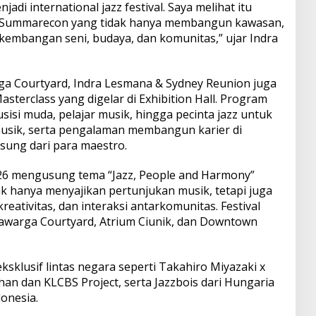
adi international jazz festival. Saya melihat itu
ari Summarecon yang tidak hanya membangun kawasan,
kembangan seni, budaya, dan komunitas,” ujar Indra
ga Courtyard, Indra Lesmana & Sydney Reunion juga
terclass yang digelar di Exhibition Hall. Program
si muda, pelajar musik, hingga pecinta jazz untuk
rmusik, serta pengalaman membangun karier di
gsung dari para maestro.
2026 mengusung tema “Jazz, People and Harmony”
k hanya menyajikan pertunjukan musik, tetapi juga
ativitas, dan interaksi antarkomunitas. Festival
 Sawarga Courtyard, Atrium Ciunik, dan Downtown
ksklusif lintas negara seperti Takahiro Miyazaki x
han dan KLCBS Project, serta Jazzbois dari Hungaria
onesia.