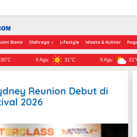
omi Bisnis
Olahraga
Lifestyle
Wisata & Kuliner
Rag
8 Agu
31°C
9 Agu
31°C
ydney Reunion Debut di
ival 2026