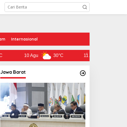
am
Internasional
10 Agu
30°C
11 Agu
30°C
Jawa Barat