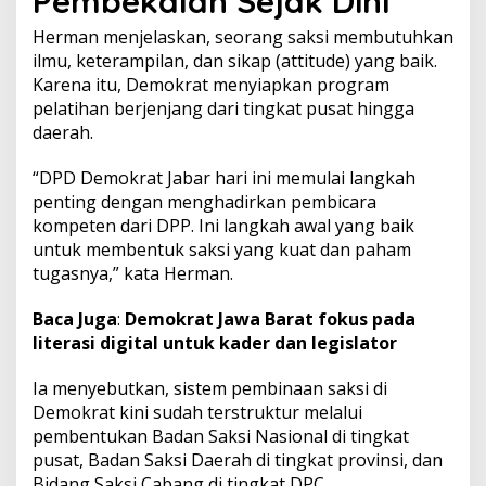
Pembekalan Sejak Dini
9
Herman menjelaskan, seorang saksi membutuhkan
ilmu, keterampilan, dan sikap (attitude) yang baik.
Karena itu, Demokrat menyiapkan program
pelatihan berjenjang dari tingkat pusat hingga
daerah.
“DPD Demokrat Jabar hari ini memulai langkah
penting dengan menghadirkan pembicara
kompeten dari DPP. Ini langkah awal yang baik
untuk membentuk saksi yang kuat dan paham
tugasnya,” kata Herman.
Baca Juga
:
Demokrat Jawa Barat fokus pada
literasi digital untuk kader dan legislator
Ia menyebutkan, sistem pembinaan saksi di
Demokrat kini sudah terstruktur melalui
pembentukan Badan Saksi Nasional di tingkat
pusat, Badan Saksi Daerah di tingkat provinsi, dan
Bidang Saksi Cabang di tingkat DPC.