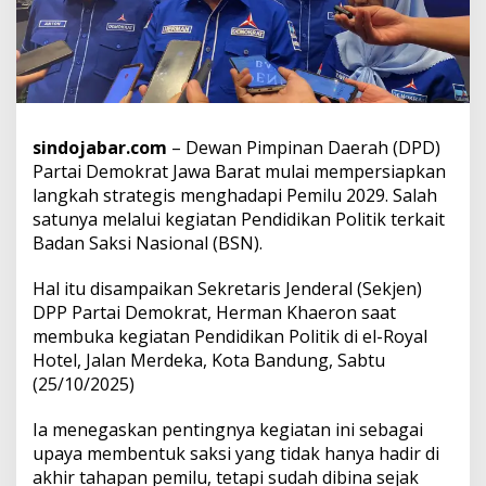
l
i
t
i
k
,
D
sindojabar.com
– Dewan Pimpinan Daerah (DPD)
e
Partai Demokrat Jawa Barat mulai mempersiapkan
m
o
langkah strategis menghadapi Pemilu 2029. Salah
k
satunya melalui kegiatan Pendidikan Politik terkait
r
Badan Saksi Nasional (BSN).
a
t
Hal itu disampaikan Sekretaris Jenderal (Sekjen)
J
a
DPP Partai Demokrat, Herman Khaeron saat
b
membuka kegiatan Pendidikan Politik di el-Royal
a
Hotel, Jalan Merdeka, Kota Bandung, Sabtu
r
(25/10/2025)
M
a
t
Ia menegaskan pentingnya kegiatan ini sebagai
a
upaya membentuk saksi yang tidak hanya hadir di
n
akhir tahapan pemilu, tetapi sudah dibina sejak
g