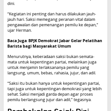
dini.
k
a
n
“Kegiatan ini penting dan harus dilakukan jauh-
K
jauh hari. Saksi memegang peranan vital dalam
e
pengawalan dan pemenangan pemilu ke depan,”
s
ujar Herman.
i
a
p
Baca Juga
:
BPJK Demokrat Jabar Gelar Pelatihan
a
Barista bagi Masyarakat Umum
n
S
Menurutnya, keberadaan saksi bukan semata-
a
mata untuk kepentingan partai, melainkan juga
k
s
untuk menjamin terlaksananya pemilu yang
i
langsung, umum, bebas, rahasia, jujur, dan adil.
P
e
“Saksi itu bukan hanya untuk kepentingan partai,
m
tapi juga untuk kepentingan demokrasi yang lebih
i
l
sehat. Saksi menjadi garda depan agar proses
u
pemilu berlangsung jujur dan adil,” tegasnya.
2
0
2