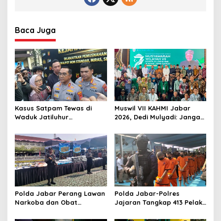
Baca Juga
Kasus Satpam Tewas di
Muswil VII KAHMI Jabar
Waduk Jatiluhur
2026, Dedi Mulyadi: Jangan
Purwakarta, Polisi Duga
Jauh dari Rakyat di Era
Pelaku Lebih dari 1 Orang
Digital
Polda Jabar Perang Lawan
Polda Jabar-Polres
Narkoba dan Obat
Jajaran Tangkap 413 Pelaku
Terlarang, Buru Sindikat
Begal dan Curanmor, Sita
Lintas Provinsi dan
1.016 Motor Curian