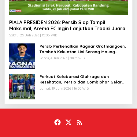
PIALA PRESIDEN 2026: Persib Siap Tampil
Maksimal, Arema FC Ingin Lanjutkan Tradisi Juara
Sabtu, 25 Juli 2026 | 15:05 WIB
Persib Perkenalkan Ragnar Oratmangoen,
Tambah Kekuatan Lini Serang Maung
Bandung
Sabtu, 4 Juli 2026 | 18:05 WIB
Perkuat Kolaborasi Olahraga dan
Kesehatan, Persib dan Combiphar Gelar
Friendly Match
Jumat, 19 Juni 2026 | 16:50 WIB