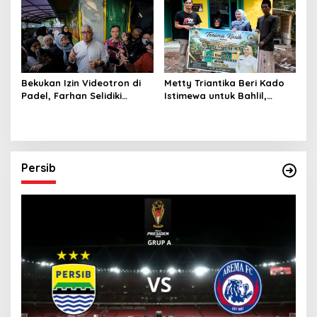
Internasional
Bekukan Izin Videotron di
Metty Triantika Beri Kado
Padel, Farhan Selidiki
Istimewa untuk Bahlil,
Dugaan Pelanggaran Tata
Santuni Anak Yatim dan
Ruang dan ASN
Bangun Rumah untuk
Lansia
Persib