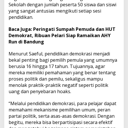
Sekolah dengan jumlah peserta 50 siswa dan siswi
m
o
yang sangat antusias mengikuti setiap sesi
k
pendidikan.
r
a
Baca Juga:
Peringati Sumpah Pemuda dan HUT
s
Demokrat, Ribuan Pelari Siap Ramaikan AHY
i
b
Run di Bandung
a
g
Menurut Saeful, pendidikan demokrasi menjadi
i
bekal penting bagi pemilih pemula yang umumnya
P
berusia 16 hingga 17 tahun. Tujuannya, agar
e
m
mereka memiliki pemahaman yang benar tentang
i
proses politik dan pemilu, sekaligus mampu
l
menolak praktik-praktik negatif seperti politik
i
uang dan penyebaran hoaks.
h
P
e
“Melalui pendidikan demokrasi, para pelajar dapat
m
memahami mekanisme pemilihan umum, peran
u
partai politik, serta asas-asas demokrasi. Dengan
l
begitu, mereka bisa berpartisipasi secara efektif
a