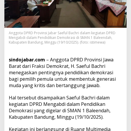
k
a
n
P
e
n
Anggota DPRD Provinsi Jabar Saeful Bachri dalam kegiatan DPRD
t
Mengabdi dalam Pendidikan Demokrasi di SMAN 1 Baleendah,
i
Kabupaten Bandung, Minggu (19/10/2025). (foto: istimewa)
n
g
n
sindojabar.com
– Anggota DPRD Provinsi Jawa
y
Barat dari Fraksi Demokrat, H. Saeful Bachri
a
menegaskan pentingnya pendidikan demokrasi
P
e
bagi pemilih pemula untuk membentuk generasi
n
muda yang kritis dan bertanggung jawab.
d
i
Hal tersebut disampaikan Saeful Bachri dalam
d
kegiatan DPRD Mengabdi dalam Pendidikan
i
k
Demokrasi yang digelar di SMAN 1 Baleendah,
a
Kabupaten Bandung, Minggu (19/10/2025).
n
D
Kegiatan ini berlangsung di Ruang Multimedia
e