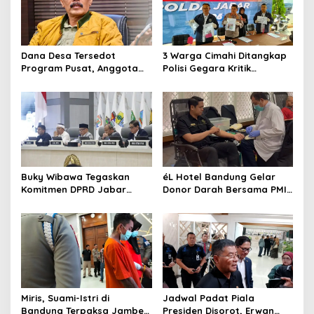
Dana Desa Tersedot
3 Warga Cimahi Ditangkap
Program Pusat, Anggota
Polisi Gegara Kritik
DPRD Jabar Desak
Presiden Prabowo Subianto
Pemprov Realisasikan
via Medsos
‘Desa Diurus Kota Ditata’
Buky Wibawa Tegaskan
éL Hotel Bandung Gelar
Komitmen DPRD Jabar
Donor Darah Bersama PMI,
Wujudkan APBD 2027
Hadirkan Pemeriksaan
Berkualitas
Kesehatan Gratis dan
Beragam Manfaat bagi
Peserta
Miris, Suami-Istri di
Jadwal Padat Piala
Bandung Terpaksa Jambet
Presiden Disorot, Erwan