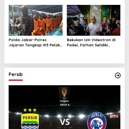
Jauh dari Rakyat di Era
Terlarang, Buru Sindikat
Digital
Lintas Provinsi dan
Internasional
Polda Jabar-Polres
Bekukan Izin Videotron di
Jajaran Tangkap 413 Pelaku
Padel, Farhan Selidiki
Begal dan Curanmor, Sita
Dugaan Pelanggaran Tata
1.016 Motor Curian
Ruang dan ASN
Persib