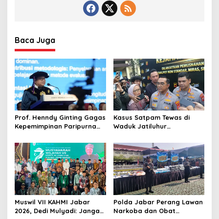
Baca Juga
Prof. Henndy Ginting Gagas
Kasus Satpam Tewas di
Kepemimpinan Paripurna
Waduk Jatiluhur
untuk Pemimpin Masa
Purwakarta, Polisi Duga
Depan
Pelaku Lebih dari 1 Orang
Muswil VII KAHMI Jabar
Polda Jabar Perang Lawan
2026, Dedi Mulyadi: Jangan
Narkoba dan Obat