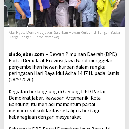
J
a
b
a
r
:
Aksi Nyata Demokrat Jabar: Salurkan Hewan Kurban di Tengah Badai
S
Harga Pangan. (Foto: Istimewa)
a
l
u
sindojabar.com
– Dewan Pimpinan Daerah (DPD)
r
Partai Demokrat Provinsi Jawa Barat menggelar
k
a
penyembelihan hewan kurban dalam rangka
n
peringatan Hari Raya Idul Adha 1447 H, pada Kamis
H
(28/5/2026).
e
w
Kegiatan berlangsung di Gedung DPD Partai
a
n
Demokrat Jabar, kawasan Arcamanik, Kota
K
Bandung, itu menjadi momentum partai
u
mempererat solidaritas sekaligus berbagi
r
kebahagiaan dengan masyarakat.
b
a
n
Sekretaris DPD Partai Demokrat Jawa Barat, M.