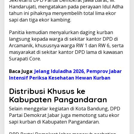
d
Handarujati, mengatakan pada perayaan Idul Adha
i
tahun ini pihaknya menyembelih total lima ekor
T
sapi dan tiga ekor kambing.
e
n
g
Panitia kemudian menyalurkan daging kurban
a
langsung kepada warga di sekitar kantor DPD di
h
Arcamanik, khususnya warga RW 1 dan RW 6, serta
B
masyarakat di sekitar kantor DPD lama di kawasan
a
Surapati Core.
d
a
i
Baca Juga
:
Jelang Iduladha 2026, Pemprov Jabar
H
Intensif Periksa Kesehatan Hewan Kurban
a
r
Distribusi Khusus ke
g
a
Kabupaten Pangandaran
P
a
Selain menggelar kegiatan di Kota Bandung, DPD
n
Partai Demokrat Jabar juga memotong satu ekor
g
sapi kurban di Kabupaten Pangandaran.
a
n