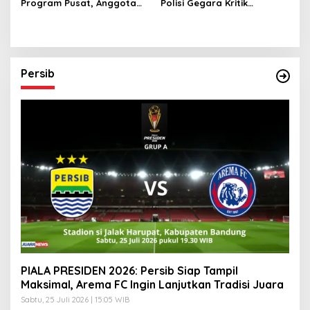
Program Pusat, Anggota
Polisi Gegara Kritik
DPRD Jabar Desak
Presiden Prabowo Subianto
Pemprov Realisasikan
via Medsos
‘Desa Diurus Kota Ditata’
Persib
PIALA PRESIDEN 2026: Persib Siap Tampil
Maksimal, Arema FC Ingin Lanjutkan Tradisi Juara
Sabtu, 25 Juli 2026 | 15:05 WIB