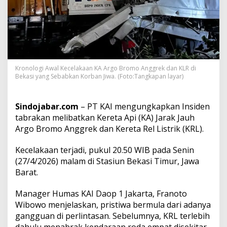
a
k
a
n
K
A
A
Kronologi Awal Kecelakaan KA Argo Bromo Anggrek dan KLR di
r
Bekasi yang Sebabkan Korban Jiwa. (Foto:Tangkapan layar)
g
o
B
Sindojabar.com
– PT KAI mengungkapkan Insiden
r
o
tabrakan melibatkan Kereta Api (KA) Jarak Jauh
m
Argo Bromo Anggrek dan Kereta Rel Listrik (KRL).
o
A
Kecelakaan terjadi, pukul 20.50 WIB pada Senin
n
(27/4/2026) malam di Stasiun Bekasi Timur, Jawa
g
g
Barat.
r
e
Manager Humas KAI Daop 1 Jakarta, Franoto
k
Wibowo menjelaskan, pristiwa bermula dari adanya
d
gangguan di perlintasan. Sebelumnya, KRL terlebih
a
n