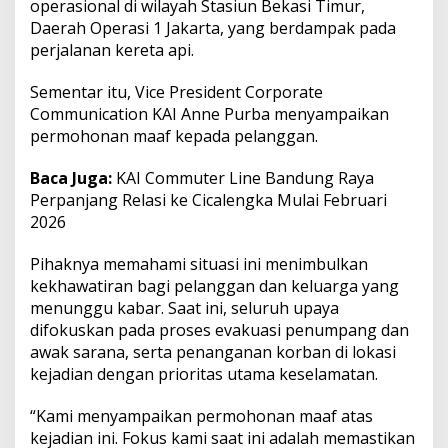
operasional di wilayah Stasiun Bekasi Timur,
r
Daerah Operasi 1 Jakarta, yang berdampak pada
b
perjalanan kereta api.
a
n
J
Sementar itu, Vice President Corporate
i
Communication KAI Anne Purba menyampaikan
w
permohonan maaf kepada pelanggan.
a
Baca Juga:
KAI Commuter Line Bandung Raya
Perpanjang Relasi ke Cicalengka Mulai Februari
2026
Pihaknya memahami situasi ini menimbulkan
kekhawatiran bagi pelanggan dan keluarga yang
menunggu kabar. Saat ini, seluruh upaya
difokuskan pada proses evakuasi penumpang dan
awak sarana, serta penanganan korban di lokasi
kejadian dengan prioritas utama keselamatan.
“Kami menyampaikan permohonan maaf atas
kejadian ini. Fokus kami saat ini adalah memastikan