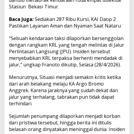
dahulu menabrak kendaraan roda empat disekitar
K
Stasiun Bekasi Timur.
L
R
Baca Juga:
Sediakan 287 Ribu Kursi, KAI Daop 2
d
Pastikan Layanan Aman dan Nyaman Saat Nataru
i
B
e
“Sebuah kendaraan taksi dilaporkan bersenggolan
k
dengan rangkain KRL yang tengah melintas di Jalur
a
Perlintasan Langsung (JPU). Insiden tersebut
s
menyebabkan KRL terpaksa berhenti mendadak di
i
y
jalur,” ungkap Franoto dikutip, Selasa (28/4/2026).
a
n
Menurutnya, Situasi menjadi semakin kritis ketika
g
dari arah belakang melaju KA Argo Bromo
S
Anggrek. Karena jaraknya yang sudah dekat dan
e
b
jalur yang terhalang, tabrakan pun tidak dapat
a
terhindari.
b
k
Sejumlah penumpang dilaporkan menjadi korban
a
dari pristiwa tersebut, hingga berita ini ditulis
n
K
belasan orang dinyatakan meninggal dunia. Insiden
o