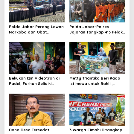
Polda Jabar Perang Lawan
Polda Jabar-Polres
Narkoba dan Obat
Jajaran Tangkap 413 Pelaku
Terlarang, Buru Sindikat
Begal dan Curanmor, Sita
Lintas Provinsi dan
1.016 Motor Curian
Internasional
Bekukan Izin Videotron di
Metty Triantika Beri Kado
Padel, Farhan Selidiki
Istimewa untuk Bahlil,
Dugaan Pelanggaran Tata
Santuni Anak Yatim dan
Ruang dan ASN
Bangun Rumah untuk
Lansia
Dana Desa Tersedot
3 Warga Cimahi Ditangkap