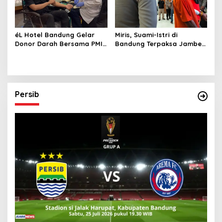
éL Hotel Bandung Gelar
Miris, Suami-Istri di
Donor Darah Bersama PMI,
Bandung Terpaksa Jambet
Hadirkan Pemeriksaan
HP Demi Sesuap Nasi dan
Kesehatan Gratis dan
Susu Anak
Beragam Manfaat bagi
Peserta
Persib