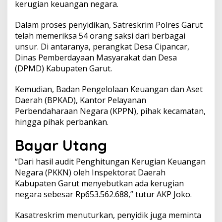
kerugian keuangan negara.
6
5
Dalam proses penyidikan, Satreskrim Polres Garut
3
telah memeriksa 54 orang saksi dari berbagai
J
u
unsur. Di antaranya, perangkat Desa Cipancar,
t
Dinas Pemberdayaan Masyarakat dan Desa
a
(DPMD) Kabupaten Garut.
Kemudian, Badan Pengelolaan Keuangan dan Aset
Daerah (BPKAD), Kantor Pelayanan
Perbendaharaan Negara (KPPN), pihak kecamatan,
hingga pihak perbankan.
Bayar Utang
“Dari hasil audit Penghitungan Kerugian Keuangan
Negara (PKKN) oleh Inspektorat Daerah
Kabupaten Garut menyebutkan ada kerugian
negara sebesar Rp653.562.688,” tutur AKP Joko.
Kasatreskrim menuturkan, penyidik juga meminta