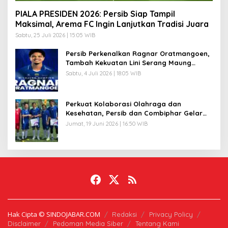
PIALA PRESIDEN 2026: Persib Siap Tampil
Maksimal, Arema FC Ingin Lanjutkan Tradisi Juara
Sabtu, 25 Juli 2026 | 15:05 WIB
Persib Perkenalkan Ragnar Oratmangoen,
Tambah Kekuatan Lini Serang Maung
Bandung
Sabtu, 4 Juli 2026 | 18:05 WIB
Perkuat Kolaborasi Olahraga dan
Kesehatan, Persib dan Combiphar Gelar
Friendly Match
Jumat, 19 Juni 2026 | 16:50 WIB
Hak Cipta © SINDOJABAR.COM
Redaksi
Privacy Policy
Disclaimer
Pedoman Media Siber
Tentang Kami