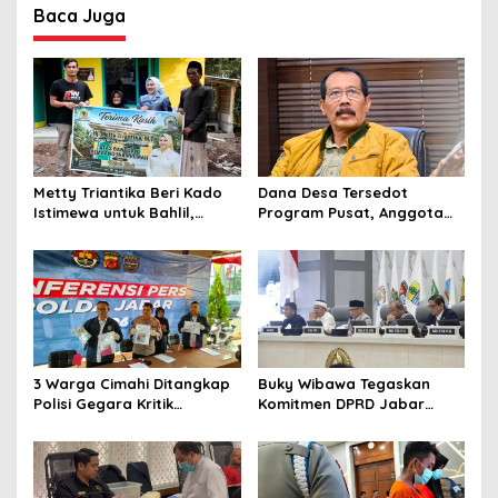
Baca Juga
Metty Triantika Beri Kado
Dana Desa Tersedot
Istimewa untuk Bahlil,
Program Pusat, Anggota
Santuni Anak Yatim dan
DPRD Jabar Desak
Bangun Rumah untuk
Pemprov Realisasikan
Lansia
‘Desa Diurus Kota Ditata’
3 Warga Cimahi Ditangkap
Buky Wibawa Tegaskan
Polisi Gegara Kritik
Komitmen DPRD Jabar
Presiden Prabowo Subianto
Wujudkan APBD 2027
via Medsos
Berkualitas