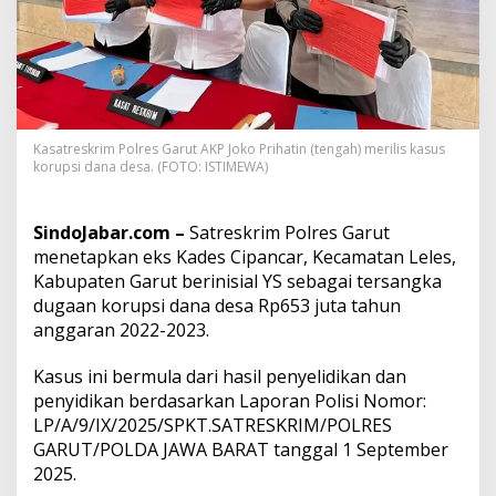
a
n
E
k
s
K
a
Kasatreskrim Polres Garut AKP Joko Prihatin (tengah) merilis kasus
d
korupsi dana desa. (FOTO: ISTIMEWA)
e
s
C
SindoJabar.com –
Satreskrim Polres Garut
i
p
menetapkan eks Kades Cipancar, Kecamatan Leles,
a
Kabupaten Garut berinisial YS sebagai tersangka
n
dugaan korupsi dana desa Rp653 juta tahun
c
anggaran 2022-2023.
a
r
T
Kasus ini bermula dari hasil penyelidikan dan
e
penyidikan berdasarkan Laporan Polisi Nomor:
r
LP/A/9/IX/2025/SPKT.SATRESKRIM/POLRES
s
GARUT/POLDA JAWA BARAT tanggal 1 September
a
2025.
n
g