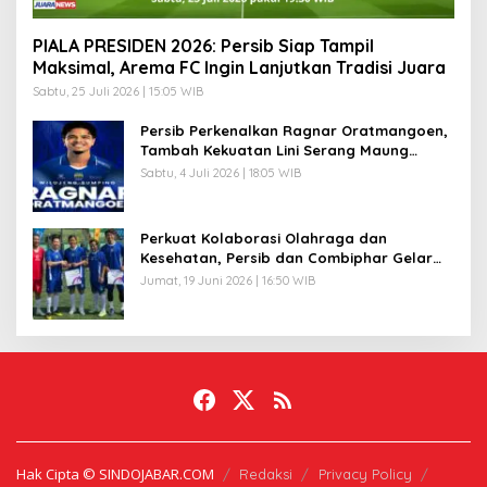
PIALA PRESIDEN 2026: Persib Siap Tampil
Maksimal, Arema FC Ingin Lanjutkan Tradisi Juara
Sabtu, 25 Juli 2026 | 15:05 WIB
Persib Perkenalkan Ragnar Oratmangoen,
Tambah Kekuatan Lini Serang Maung
Bandung
Sabtu, 4 Juli 2026 | 18:05 WIB
Perkuat Kolaborasi Olahraga dan
Kesehatan, Persib dan Combiphar Gelar
Friendly Match
Jumat, 19 Juni 2026 | 16:50 WIB
Hak Cipta © SINDOJABAR.COM
Redaksi
Privacy Policy