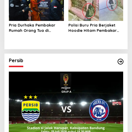
Pria Durhaka Pembakar
Polisi Buru Pria Berjaket
Rumah Orang Tua di
Hoodie Hitam Pembakar
Babakan Ciparay Bandung
Bendera Merah Putih di
Terancam 9 Tahun Penjara
Andir Bandung
Persib