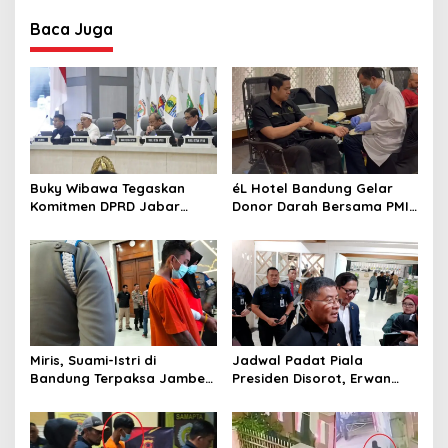
Baca Juga
Buky Wibawa Tegaskan
éL Hotel Bandung Gelar
Komitmen DPRD Jabar
Donor Darah Bersama PMI,
Wujudkan APBD 2027
Hadirkan Pemeriksaan
Berkualitas
Kesehatan Gratis dan
Beragam Manfaat bagi
Peserta
Miris, Suami-Istri di
Jadwal Padat Piala
Bandung Terpaksa Jambet
Presiden Disorot, Erwan
HP Demi Sesuap Nasi dan
Setiawan Khawatir Fisik
Susu Anak
Pemain Persib