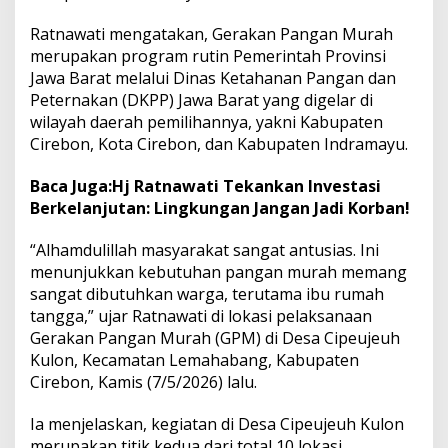
y
Ratnawati mengatakan, Gerakan Pangan Murah
u
D
merupakan program rutin Pemerintah Provinsi
a
Jawa Barat melalui Dinas Ketahanan Pangan dan
p
Peternakan (DKPP) Jawa Barat yang digelar di
a
wilayah daerah pemilihannya, yakni Kabupaten
t
P
Cirebon, Kota Cirebon, dan Kabupaten Indramayu.
a
n
Baca Juga:
Hj Ratnawati Tekankan Investasi
g
Berkelanjutan: Lingkungan Jangan Jadi Korban!
a
n
“Alhamdulillah masyarakat sangat antusias. Ini
M
u
menunjukkan kebutuhan pangan murah memang
r
sangat dibutuhkan warga, terutama ibu rumah
a
tangga,” ujar Ratnawati di lokasi pelaksanaan
h
Gerakan Pangan Murah (GPM) di Desa Cipeujeuh
Kulon, Kecamatan Lemahabang, Kabupaten
Cirebon, Kamis (7/5/2026) lalu.
Ia menjelaskan, kegiatan di Desa Cipeujeuh Kulon
merupakan titik kedua dari total 10 lokasi