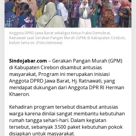
M
a
s
y
a
r
Anggota DPRD Jawa Barat sekaligus Ketua Fraksi Demokrat,
a
Ratnawati saat Gerakan Pangan Murah (GPM) di Kabupaten Cirebon,
k
belum lama ini. (Foto:Istimewa)
a
t
C
Sindojabar.com
– Gerakan Pangan Murah (GPM)
i
di Kabupaten Cirebon disambut antusias
r
masyarakat, Program ini merupakan inisiasi
e
Anggota DPRD Jawa Barat, Hj. Ratnawati, yang
b
o
mendapat dukungan dari Anggota DPR RI Herman
n
Khaeron.
-
I
Kehadiran program tersebut disambut antusias
n
warga karena dinilai sangat membantu kebutuhan
d
r
rumah tangga sehari-hari. Dalam kegiatan
a
tersebut, sebanyak 3.500 paket kebutuhan pokok
m
disiapkan untuk masyarakat.
a