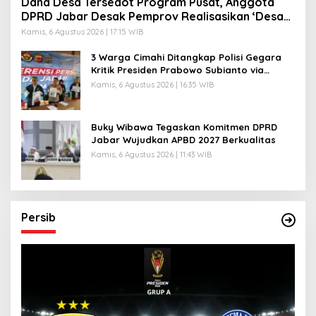
Dana Desa Tersedot Program Pusat, Anggota
DPRD Jabar Desak Pemprov Realisasikan ‘Desa
Diurus Kota Ditata’
Kamis, 6 Agustus 2026 | 17:15 WIB
3 Warga Cimahi Ditangkap Polisi Gegara
Kritik Presiden Prabowo Subianto via
Medsos
Kamis, 6 Agustus 2026 | 16:35 WIB
Buky Wibawa Tegaskan Komitmen DPRD
Jabar Wujudkan APBD 2027 Berkualitas
Kamis, 6 Agustus 2026 | 11:43 WIB
Persib