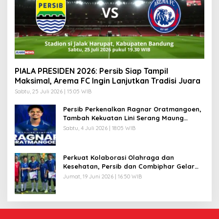
PIALA PRESIDEN 2026: Persib Siap Tampil
Maksimal, Arema FC Ingin Lanjutkan Tradisi Juara
Sabtu, 25 Juli 2026 | 15:05 WIB
Persib Perkenalkan Ragnar Oratmangoen,
Tambah Kekuatan Lini Serang Maung
Bandung
Sabtu, 4 Juli 2026 | 18:05 WIB
Perkuat Kolaborasi Olahraga dan
Kesehatan, Persib dan Combiphar Gelar
Friendly Match
Jumat, 19 Juni 2026 | 16:50 WIB