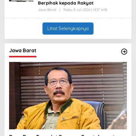
S
Berpihak kepada Rakyat
T
E
P
Jawa Barat
|
Rabu, 8 Juli 2026 | 14:37 WIB
O
R
L
O
E
H
H
I
D
Lihat Selengkapnya
M
A
A
S
T
E
P
R
Jawa Barat
O
H
I
M
A
T