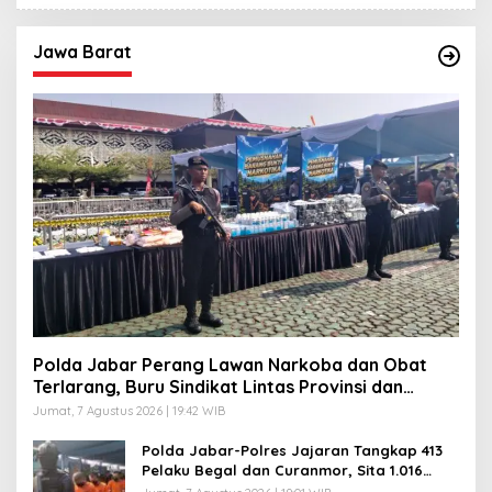
Jawa Barat
Polda Jabar Perang Lawan Narkoba dan Obat
Terlarang, Buru Sindikat Lintas Provinsi dan
Internasional
Jumat, 7 Agustus 2026 | 19:42 WIB
Polda Jabar-Polres Jajaran Tangkap 413
Pelaku Begal dan Curanmor, Sita 1.016
Motor Curian