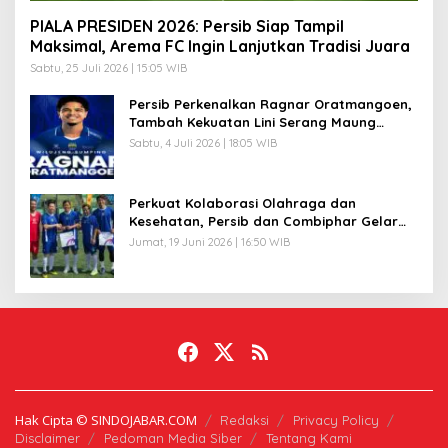
PIALA PRESIDEN 2026: Persib Siap Tampil
Maksimal, Arema FC Ingin Lanjutkan Tradisi Juara
Sabtu, 25 Juli 2026 | 15:05 WIB
Persib Perkenalkan Ragnar Oratmangoen,
Tambah Kekuatan Lini Serang Maung
Bandung
Sabtu, 4 Juli 2026 | 18:05 WIB
Perkuat Kolaborasi Olahraga dan
Kesehatan, Persib dan Combiphar Gelar
Friendly Match
Jumat, 19 Juni 2026 | 16:50 WIB
Hak Cipta © SINDOJABAR.COM
Redaksi
Privacy Policy
Disclaimer
Pedoman Media Siber
Tentang Kami