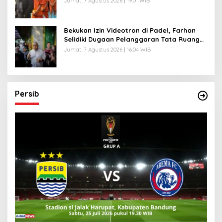
Jumat, 7 Agustus 2026 | 19:01 WIB
Bekukan Izin Videotron di Padel, Farhan
Selidiki Dugaan Pelanggaran Tata Ruang
dan ASN
Jumat, 7 Agustus 2026 | 16:04 WIB
Persib