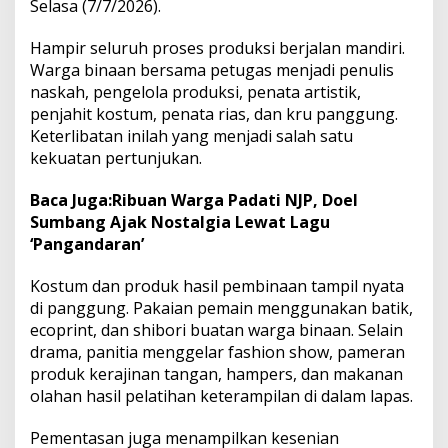
Selasa (7/7/2026).
B
i
Hampir seluruh proses produksi berjalan mandiri.
n
Warga binaan bersama petugas menjadi penulis
a
a
naskah, pengelola produksi, penata artistik,
n
penjahit kostum, penata rias, dan kru panggung.
Keterlibatan inilah yang menjadi salah satu
kekuatan pertunjukan.
Baca Juga:
Ribuan Warga Padati NJP, Doel
Sumbang Ajak Nostalgia Lewat Lagu
‘Pangandaran’
Kostum dan produk hasil pembinaan tampil nyata
di panggung. Pakaian pemain menggunakan batik,
ecoprint, dan shibori buatan warga binaan. Selain
drama, panitia menggelar fashion show, pameran
produk kerajinan tangan, hampers, dan makanan
olahan hasil pelatihan keterampilan di dalam lapas.
Pementasan juga menampilkan kesenian