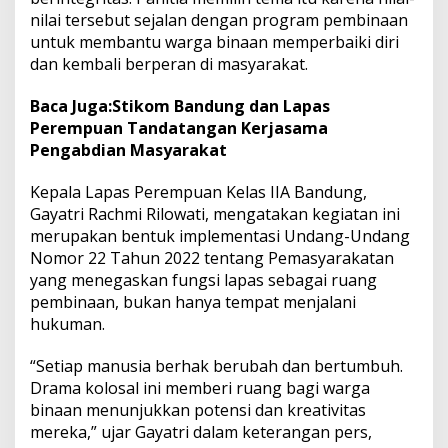
n
nilai tersebut sejalan dengan program pembinaan
g
untuk membantu warga binaan memperbaiki diri
W
dan kembali berperan di masyarakat.
a
n
Baca Juga:
Stikom Bandung dan Lapas
a
r
Perempuan Tandatangan Kerjasama
a
Pengabdian Masyarakat
’
L
Kepala Lapas Perempuan Kelas IIA Bandung,
i
Gayatri Rachmi Rilowati, mengatakan kegiatan ini
b
a
merupakan bentuk implementasi Undang-Undang
t
Nomor 22 Tahun 2022 tentang Pemasyarakatan
k
yang menegaskan fungsi lapas sebagai ruang
a
pembinaan, bukan hanya tempat menjalani
n
4
hukuman.
0
0
“Setiap manusia berhak berubah dan bertumbuh.
W
Drama kolosal ini memberi ruang bagi warga
a
binaan menunjukkan potensi dan kreativitas
r
g
mereka,” ujar Gayatri dalam keterangan pers,
a