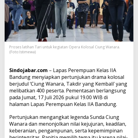
d
u
n
g
G
e
l
a
Proses latihan Tari untuk kegiatan Opera Kolosal Ciung Wanara.
r
(Foto:Istimewa)
D
r
a
Sindojabar.com
– Lapas Perempuan Kelas IIA
m
a
Bandung menyiapkan pertunjukan drama kolosal
K
berjudul ‘Ciung Wanara, Takdir yang Kembali’ yang
o
melibatkan 400 peserta. Pementasan berlangsung
l
pada Jumat, 17 Juli 2026 pukul 19.00 WIB di
o
halaman Lapas Perempuan Kelas IIA Bandung.
s
a
l
Pertunjukan mengangkat legenda Sunda Ciung
‘
Wanara dan menonjolkan nilai kejujuran, keadilan,
C
keberanian, pengampunan, serta kepemimpinan
i
berintegritas. Panitia memilih tema itu karena nilai-
u