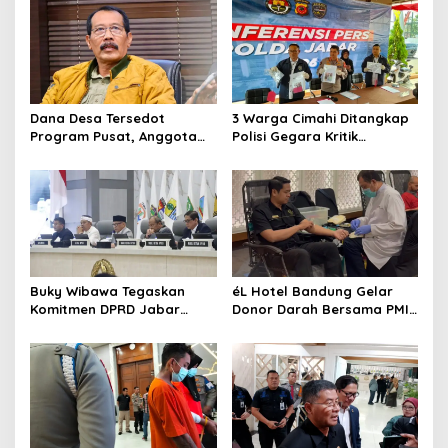
Dana Desa Tersedot
3 Warga Cimahi Ditangkap
Program Pusat, Anggota
Polisi Gegara Kritik
DPRD Jabar Desak
Presiden Prabowo Subianto
Pemprov Realisasikan
via Medsos
‘Desa Diurus Kota Ditata’
Buky Wibawa Tegaskan
éL Hotel Bandung Gelar
Komitmen DPRD Jabar
Donor Darah Bersama PMI,
Wujudkan APBD 2027
Hadirkan Pemeriksaan
Berkualitas
Kesehatan Gratis dan
Beragam Manfaat bagi
Peserta