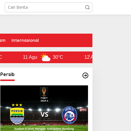
am
Internasional
11 Agu
30°C
12 Agu
29°C
Persib