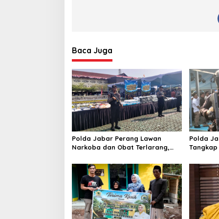
Baca Juga
Polda Jabar Perang Lawan
Polda Ja
Narkoba dan Obat Terlarang,
Tangkap 
Buru Sindikat Lintas Provinsi dan
Curanmor
Internasional
Curian