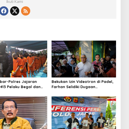
Ikuti Kami
bar-Polres Jajaran
Bekukan Izin Videotron di Padel,
413 Pelaku Begal dan
Farhan Selidiki Dugaan
, Sita 1.016 Motor
Pelanggaran Tata Ruang dan
ASN