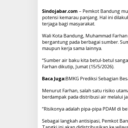
t
A
Sindojabar.com
– Pemkot Bandung mul
i
potensi kemarau panjang. Hal ini dilak
r
terjaga bagi masyarakat.
Wali Kota Bandung, Muhammad Farhan 
bergantung pada berbagai sumber. Sumb
maupun kerja sama lainnya.
“Sumber air baku kita betul-betul san
Farhan dikutip, Jumat (15/5/2026).
Baca Juga:
BMKG Prediksi Sebagian Bes
Menurut Farhan, salah satu risiko utama
berdampak pada distribusi air melalui 
“Risikonya adalah pipa-pipa PDAM di be
Sebagai langkah antisipasi, Pemkot Ban
Tangki ini akan didistribusikan ke wil