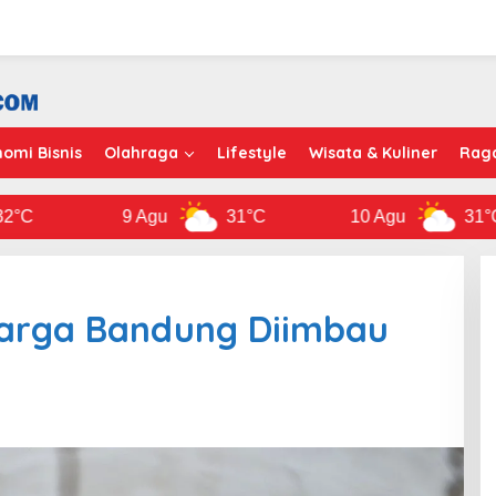
omi Bisnis
Olahraga
Lifestyle
Wisata & Kuliner
Rag
9 Agu
31°C
10 Agu
31°C
arga Bandung Diimbau