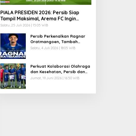
PIALA PRESIDEN 2026: Persib Siap
Tampil Maksimal, Arema FC Ingin
Lanjutkan Tradisi Juara
Sabtu, 25 Juli 2026 | 15:05 WIB
Persib Perkenalkan Ragnar
Oratmangoen, Tambah
Kekuatan Lini Serang Maung
Sabtu, 4 Juli 2026 | 18:05 WIB
Bandung
Perkuat Kolaborasi Olahraga
dan Kesehatan, Persib dan
Combiphar Gelar Friendly
Jumat, 19 Juni 2026 | 16:50 WIB
Match