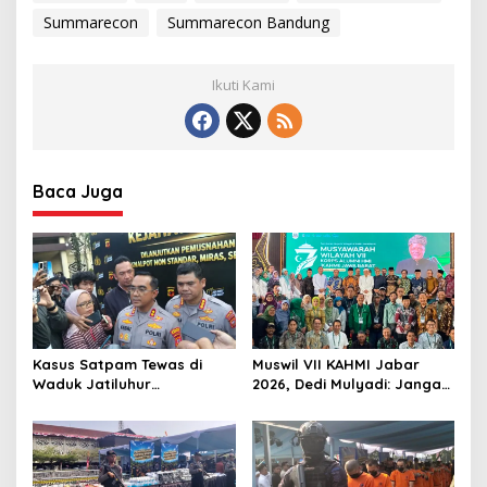
Summarecon
Summarecon Bandung
Ikuti Kami
Baca Juga
Kasus Satpam Tewas di
Muswil VII KAHMI Jabar
Waduk Jatiluhur
2026, Dedi Mulyadi: Jangan
Purwakarta, Polisi Duga
Jauh dari Rakyat di Era
Pelaku Lebih dari 1 Orang
Digital