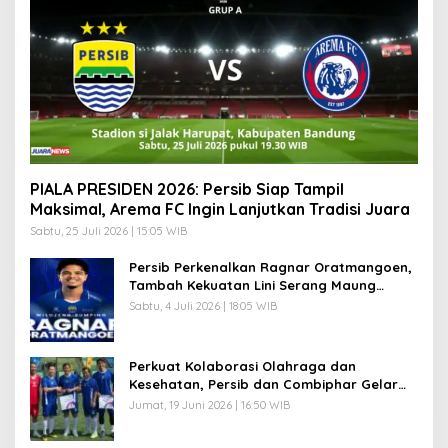
PIALA PRESIDEN 2026: Persib Siap Tampil
Maksimal, Arema FC Ingin Lanjutkan Tradisi Juara
Sabtu, 25 Juli 2026 | 15:05 WIB
Persib Perkenalkan Ragnar Oratmangoen,
Tambah Kekuatan Lini Serang Maung
Bandung
Sabtu, 4 Juli 2026 | 18:05 WIB
Perkuat Kolaborasi Olahraga dan
Kesehatan, Persib dan Combiphar Gelar
Friendly Match
Jumat, 19 Juni 2026 | 16:50 WIB