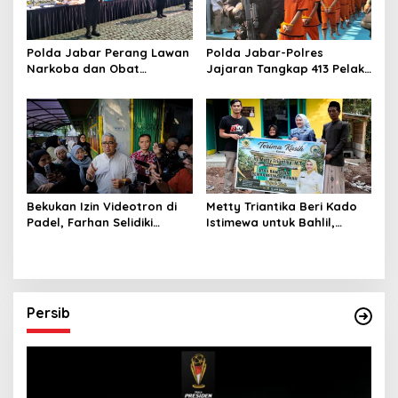
Polda Jabar Perang Lawan
Polda Jabar-Polres
Narkoba dan Obat
Jajaran Tangkap 413 Pelaku
Terlarang, Buru Sindikat
Begal dan Curanmor, Sita
Lintas Provinsi dan
1.016 Motor Curian
Internasional
Bekukan Izin Videotron di
Metty Triantika Beri Kado
Padel, Farhan Selidiki
Istimewa untuk Bahlil,
Dugaan Pelanggaran Tata
Santuni Anak Yatim dan
Ruang dan ASN
Bangun Rumah untuk
Lansia
Persib