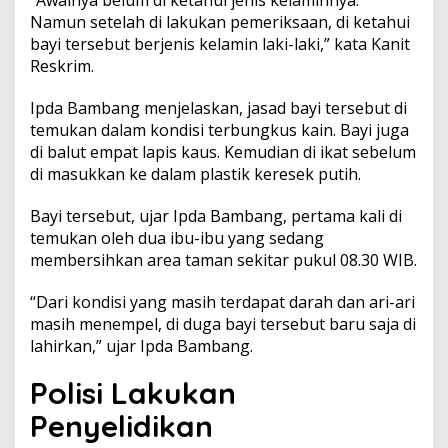
“Awalnya belum di ketahui jenis kelaminnya.
i
Namun setelah di lakukan pemeriksaan, di ketahui
t
bayi tersebut berjenis kelamin laki-laki,” kata Kanit
e
Reskrim.
m
u
k
Ipda Bambang menjelaskan, jasad bayi tersebut di
a
temukan dalam kondisi terbungkus kain. Bayi juga
n
di balut empat lapis kaus. Kemudian di ikat sebelum
d
di masukkan ke dalam plastik keresek putih.
i
T
a
Bayi tersebut, ujar Ipda Bambang, pertama kali di
m
temukan oleh dua ibu-ibu yang sedang
a
membersihkan area taman sekitar pukul 08.30 WIB.
n
P
“Dari kondisi yang masih terdapat darah dan ari-ari
i
n
masih menempel, di duga bayi tersebut baru saja di
u
lahirkan,” ujar Ipda Bambang.
s
Polisi Lakukan
Penyelidikan