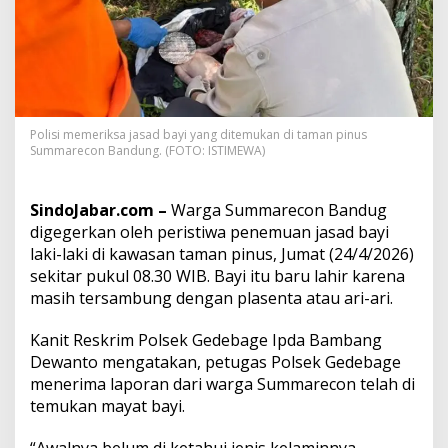
G
e
g
e
r
,
J
Polisi memeriksa jasad bayi yang ditemukan di taman pinus
a
Summarecon Bandung. (FOTO: ISTIMEWA)
s
a
d
SindoJabar.com –
Warga Summarecon Bandug
B
a
digegerkan oleh peristiwa penemuan jasad bayi
y
laki-laki di kawasan taman pinus, Jumat (24/4/2026)
i
sekitar pukul 08.30 WIB. Bayi itu baru lahir karena
B
masih tersambung dengan plasenta atau ari-ari.
a
r
u
Kanit Reskrim Polsek Gedebage Ipda Bambang
L
Dewanto mengatakan, petugas Polsek Gedebage
a
menerima laporan dari warga Summarecon telah di
h
temukan mayat bayi.
i
r
D