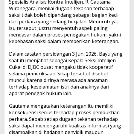
Spesialis Analisis Kontra Intelijen, R. Gautama
i
Wiranegara, menilai dugaan tekanan terhadap
A
saksi tidak boleh dipandang sebagai bagian kecil
P
H
dari perkara yang sedang berjalan. Menurutnya,
,
isu tersebut justru menyentuh aspek paling
I
mendasar dalam proses penegakan hukum, yakni
n
kebebasan saksi dalam memberikan keterangan.
t
e
g
Dalam catatan persidangan 3 Juni 2026, Bayu yang
r
saat itu menjabat sebagai Kepala Seksi Intelijen
i
Cukai di DJBC pusat mengaku tidak kooperatif
t
selama pemeriksaan. Sikap tersebut disebut
a
muncul karena dirinya merasa ada ancaman
s
P
terhadap keselamatan istri dan anaknya dari
e
aparat penegak hukum lain.
m
b
Gautama mengatakan keterangan itu memiliki
u
konsekuensi serius terhadap proses pembuktian
k
t
perkara. Sebab setiap dugaan tekanan terhadap
i
saksi dapat memengaruhi kualitas informasi yang
a
disampaikan di hadapan penyidik maupun
n