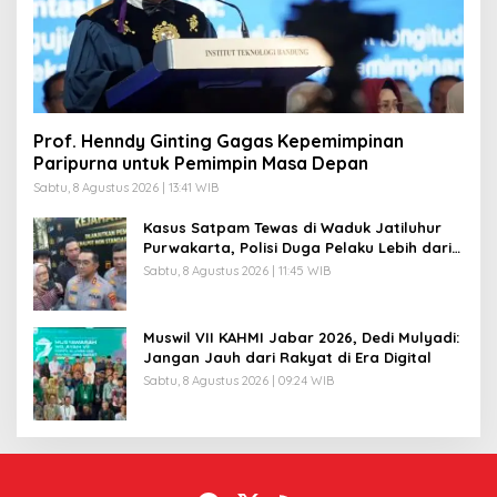
Prof. Henndy Ginting Gagas Kepemimpinan
Paripurna untuk Pemimpin Masa Depan
Sabtu, 8 Agustus 2026 | 13:41 WIB
Kasus Satpam Tewas di Waduk Jatiluhur
Purwakarta, Polisi Duga Pelaku Lebih dari 1
Orang
Sabtu, 8 Agustus 2026 | 11:45 WIB
Muswil VII KAHMI Jabar 2026, Dedi Mulyadi:
Jangan Jauh dari Rakyat di Era Digital
Sabtu, 8 Agustus 2026 | 09:24 WIB