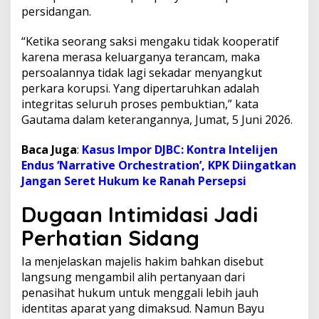
persidangan.
J
a
d
“Ketika seorang saksi mengaku tidak kooperatif
i
karena merasa keluarganya terancam, maka
S
persoalannya tidak lagi sekadar menyangkut
o
perkara korupsi. Yang dipertaruhkan adalah
r
o
integritas seluruh proses pembuktian,” kata
t
Gautama dalam keterangannya, Jumat, 5 Juni 2026.
a
n
Baca Juga
:
Kasus Impor DJBC: Kontra Intelijen
Endus ‘Narrative Orchestration’, KPK Diingatkan
Jangan Seret Hukum ke Ranah Persepsi
Dugaan Intimidasi Jadi
Perhatian Sidang
Ia menjelaskan majelis hakim bahkan disebut
langsung mengambil alih pertanyaan dari
penasihat hukum untuk menggali lebih jauh
identitas aparat yang dimaksud. Namun Bayu