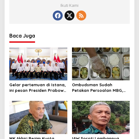
Ikuti Kami
Baca Juga
Gelar pertemuan di Istana,
Ombudsman Sudah
ini pesan Presiden Prabowo
Petakan Persoalan MBG,
Untuk Kadin Jawa Barat
Kini Saatnya Pemerintah
Bertindak
MK Akhiri Rezim Kuota
IAW Soroti Lambannya