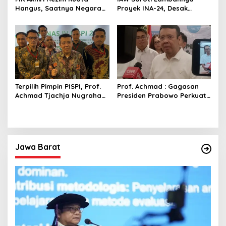
Hangus, Saatnya Negara
Proyek INA-24, Desak
Pulihkan Hak Konsumen
Evaluasi Menyeluruh Tata
Kelola dan Implementasi
Terpilih Pimpin PISPI, Prof.
Prof. Achmad : Gagasan
Achmad Tjachja Nugraha
Presiden Prabowo Perkuat
Fokus Penguatan
KDMP Strategis Menuju
Swasembada Pangan
Indonesia Emas 2045
Jawa Barat