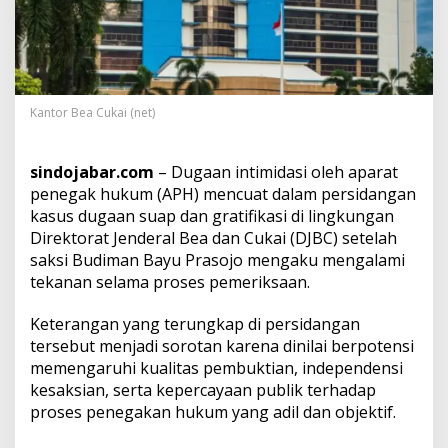
a
i
D
i
w
a
Kantor Bea Cukai (net)
r
n
a
sindojabar.com
– Dugaan intimidasi oleh aparat
i
penegak hukum (APH) mencuat dalam persidangan
D
u
kasus dugaan suap dan gratifikasi di lingkungan
g
Direktorat Jenderal Bea dan Cukai (DJBC) setelah
a
saksi Budiman Bayu Prasojo mengaku mengalami
a
tekanan selama proses pemeriksaan.
n
I
n
Keterangan yang terungkap di persidangan
t
tersebut menjadi sorotan karena dinilai berpotensi
i
memengaruhi kualitas pembuktian, independensi
m
kesaksian, serta kepercayaan publik terhadap
i
d
proses penegakan hukum yang adil dan objektif.
a
s