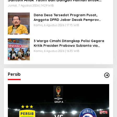
Lansia
Jumat, 7 Agustus 2026 | 14:29 WIB
Dana Desa Tersedot Program Pusat,
Anggota DPRD Jabar Desak Pemprov
Realisasikan ‘Desa Diurus Kota Ditata’
Kamis, 6 Agustus 2026 | 17:15 WIB
3 Warga Cimahi Ditangkap Polisi Gegara
Kritik Presiden Prabowo Subianto via
Medsos
Kamis, 6 Agustus 2026 | 16:35 WIB
Persib