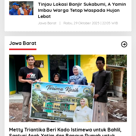
T
Tinjau Lokasi Banjir Sukabumi, A Yamin
Imbau Warga Tetap Waspada Hujan
Lebat
Jawa Barat
|
Rabu, 29 Oktober 2025 | 22:05 WIB
O
L
E
H
D
Jawa Barat
A
S
E
P
R
O
H
I
M
A
T
Metty Triantika Beri Kado Istimewa untuk Bahlil,
Santuni Anak Yatim dan Bangun Rumah untuk