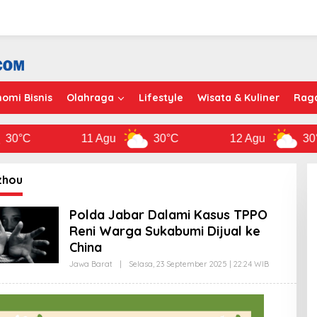
omi Bisnis
Olahraga
Lifestyle
Wisata & Kuliner
Rag
C
11 Agu
30°C
12 Agu
30°C
zhou
Polda Jabar Dalami Kasus TPPO
Reni Warga Sukabumi Dijual ke
China
Jawa Barat
|
Selasa, 23 September 2025 | 22:24 WIB
O
L
E
H
D
A