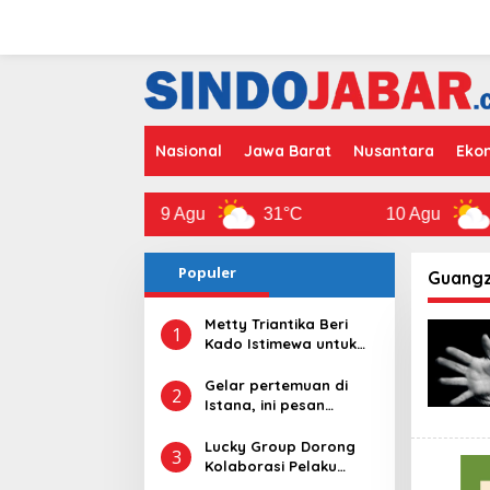
L
e
w
a
t
i
k
e
Nasional
Jawa Barat
Nusantara
Ekon
k
o
n
a
9 Agu
31°C
10 Agu
30°
t
e
n
Populer
Guang
Metty Triantika Beri
1
Kado Istimewa untuk
Bahlil, Santuni Anak
Yatim dan Bangun
Gelar pertemuan di
2
Rumah untuk Lansia
Istana, ini pesan
Presiden Prabowo
Untuk Kadin Jawa
Lucky Group Dorong
3
Barat
Kolaborasi Pelaku
Pariwisata untuk