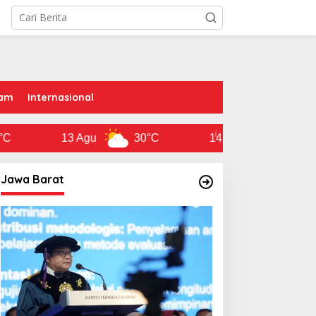
am
Internasional
13 Agu
30°C
14 Agu
31°C
Jawa Barat