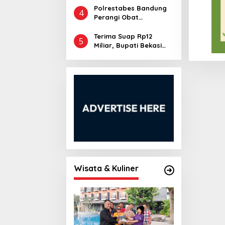
Perkuat Wisata Jawa
Polrestabes Bandung
4
Barat
Perangi Obat
Terlarang, Tangkap 68
Pelaku dan Sita
Terima Suap Rp12
5
Ratusan Ribu Butir
Miliar, Bupati Bekasi
Tramadol
Non-aktif dan Ayahnya
Dituntut 7 dan 4 Tahun
Penjara
Wisata & Kuliner