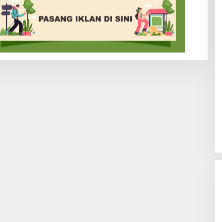
S
E
P
R
O
H
I
M
A
T