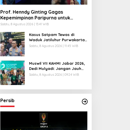
Prof. Henndy Ginting Gagas
Kepemimpinan Paripurna untuk
Pemimpin Masa Depan
Sabtu, 8 Agustus 2026 | 13:41 WIB
Kasus Satpam Tewas di
Waduk Jatiluhur Purwakarta,
Polisi Duga Pelaku Lebih dari 1
Sabtu, 8 Agustus 2026 | 11:45 WIB
Orang
Muswil VII KAHMI Jabar 2026,
Dedi Mulyadi: Jangan Jauh
dari Rakyat di Era Digital
Sabtu, 8 Agustus 2026 | 09:24 WIB
Persib