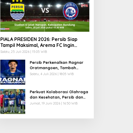
PIALA PRESIDEN 2026: Persib Siap
Tampil Maksimal, Arema FC Ingin
Lanjutkan Tradisi Juara
Sabtu, 25 Juli 2026 | 15:05 WIB
Persib Perkenalkan Ragnar
Oratmangoen, Tambah
Kekuatan Lini Serang Maung
Sabtu, 4 Juli 2026 | 18:05 WIB
Bandung
Perkuat Kolaborasi Olahraga
dan Kesehatan, Persib dan
Combiphar Gelar Friendly
Jumat, 19 Juni 2026 | 16:50 WIB
Match