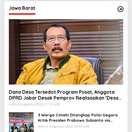
Jawa Barat
Dana Desa Tersedot Program Pusat, Anggota
DPRD Jabar Desak Pemprov Realisasikan ‘Desa
Diurus Kota Ditata’
Kamis, 6 Agustus 2026 | 17:15 WIB
3 Warga Cimahi Ditangkap Polisi Gegara
Kritik Presiden Prabowo Subianto via
Medsos
Kamis, 6 Agustus 2026 | 16:35 WIB