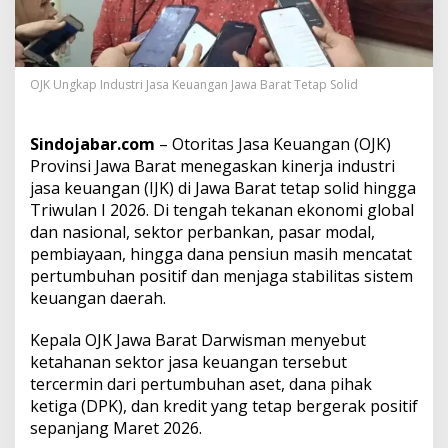
J
a
s
a
K
OJK Ungkap Industri Jasa Keuangan Jawa Barat Tetap Solid
e
u
a
Sindojabar.com
– Otoritas Jasa Keuangan (OJK)
n
Provinsi Jawa Barat menegaskan kinerja industri
g
jasa keuangan (IJK) di Jawa Barat tetap solid hingga
a
Triwulan I 2026. Di tengah tekanan ekonomi global
n
J
dan nasional, sektor perbankan, pasar modal,
a
pembiayaan, hingga dana pensiun masih mencatat
w
pertumbuhan positif dan menjaga stabilitas sistem
a
keuangan daerah.
B
a
r
Kepala OJK Jawa Barat Darwisman menyebut
a
ketahanan sektor jasa keuangan tersebut
t
tercermin dari pertumbuhan aset, dana pihak
T
ketiga (DPK), dan kredit yang tetap bergerak positif
e
sepanjang Maret 2026.
t
a