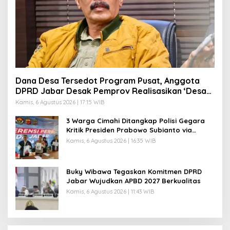
Dana Desa Tersedot Program Pusat, Anggota
DPRD Jabar Desak Pemprov Realisasikan ‘Desa
Diurus Kota Ditata’
Kamis, 6 Agustus 2026 | 17:15 WIB
3 Warga Cimahi Ditangkap Polisi Gegara
Kritik Presiden Prabowo Subianto via
Medsos
Kamis, 6 Agustus 2026 | 16:35 WIB
Buky Wibawa Tegaskan Komitmen DPRD
Jabar Wujudkan APBD 2027 Berkualitas
Kamis, 6 Agustus 2026 | 11:43 WIB