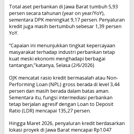
p
Total aset perbankan di Jawa Barat tumbuh 5,93
S
persen secara tahunan (year on year/YoY),
o
sementara DPK meningkat 9,17 persen. Penyaluran
l
kredit juga masih bertumbuh sebesar 1,39 persen
i
d
YoY.
“Capaian ini menunjukkan tingkat kepercayaan
masyarakat terhadap industri perbankan tetap
kuat meski ekonomi menghadapi berbagai
tantangan,”katanya, Selasa (2/6/2026)
OJK mencatat rasio kredit bermasalah atau Non-
Performing Loan (NPL) gross berada di level 3,44
persen dan masih berada dalam batas aman.
Sementara itu, fungsi intermediasi perbankan
tetap berjalan agresif dengan Loan to Deposit
Ratio (LDR) mencapai 135,27 persen.
Hingga Maret 2026, penyaluran kredit berdasarkan
lokasi proyek di Jawa Barat mencapai Rp1.047