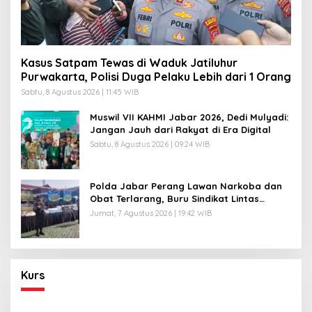
Kasus Satpam Tewas di Waduk Jatiluhur
Purwakarta, Polisi Duga Pelaku Lebih dari 1 Orang
Sabtu, 8 Agustus 2026 | 11:45 WIB
Muswil VII KAHMI Jabar 2026, Dedi Mulyadi:
Jangan Jauh dari Rakyat di Era Digital
Sabtu, 8 Agustus 2026 | 09:24 WIB
Polda Jabar Perang Lawan Narkoba dan
Obat Terlarang, Buru Sindikat Lintas
Provinsi dan Internasional
Jumat, 7 Agustus 2026 | 19:42 WIB
Kurs