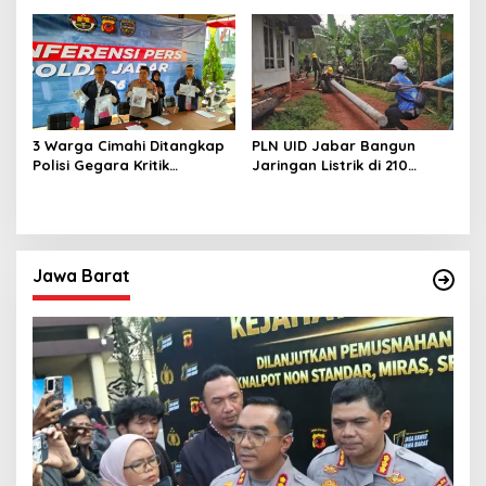
Bangun Rumah untuk
Pemprov Realisasikan
Lansia
‘Desa Diurus Kota Ditata’
3 Warga Cimahi Ditangkap
PLN UID Jabar Bangun
Polisi Gegara Kritik
Jaringan Listrik di 210
Presiden Prabowo Subianto
Lokasi
via Medsos
Jawa Barat