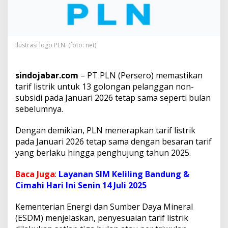
i
s
t
r
i
Ilustrasi logo PLN. (foto: net)
k
N
o
sindojabar.com
– PT PLN (Persero) memastikan
n
tarif listrik untuk 13 golongan pelanggan non-
-
subsidi pada Januari 2026 tetap sama seperti bulan
S
u
sebelumnya.
b
s
Dengan demikian, PLN menerapkan tarif listrik
i
pada Januari 2026 tetap sama dengan besaran tarif
d
yang berlaku hingga penghujung tahun 2025.
i
J
a
Baca Juga
:
Layanan SIM Keliling Bandung &
n
Cimahi Hari Ini Senin 14 Juli 2025
u
a
Kementerian Energi dan Sumber Daya Mineral
r
(ESDM) menjelaskan, penyesuaian tarif listrik
i
2