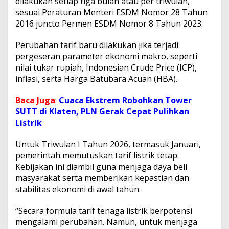
dilakukan setiap tiga bulan atau per triwulan,
0
sesuai Peraturan Menteri ESDM Nomor 28 Tahun
2
2016 juncto Permen ESDM Nomor 8 Tahun 2023.
6
T
Perubahan tarif baru dilakukan jika terjadi
a
k
pergeseran parameter ekonomi makro, seperti
B
nilai tukar rupiah, Indonesian Crude Price (ICP),
e
inflasi, serta Harga Batubara Acuan (HBA).
r
u
Baca Juga
:
Cuaca Ekstrem Robohkan Tower
b
a
SUTT di Klaten, PLN Gerak Cepat Pulihkan
h
Listrik
Untuk Triwulan I Tahun 2026, termasuk Januari,
pemerintah memutuskan tarif listrik tetap.
Kebijakan ini diambil guna menjaga daya beli
masyarakat serta memberikan kepastian dan
stabilitas ekonomi di awal tahun.
“Secara formula tarif tenaga listrik berpotensi
mengalami perubahan. Namun, untuk menjaga