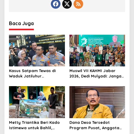
Baca Juga
Kasus Satpam Tewas di
Muswil VII KAHMI Jabar
Waduk Jatiluhur
2026, Dedi Mulyadi: Jangan
Purwakarta, Polisi Duga
Jauh dari Rakyat di Era
Pelaku Lebih dari 1 Orang
Digital
Metty Triantika Beri Kado
Dana Desa Tersedot
Istimewa untuk Bahlil,
Program Pusat, Anggota
Santuni Anak Yatim dan
DPRD Jabar Desak