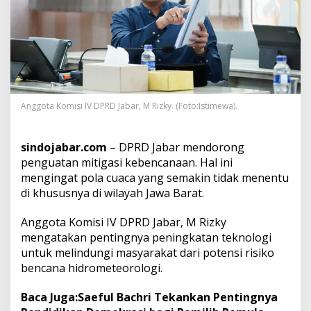
t
u
,
D
P
R
D
J
Anggota Komisi IV DPRD Jabar, M Rizky. (Foto:Istimewa).
a
b
a
sindojabar.com
– DPRD Jabar mendorong
r
M
penguatan mitigasi kebencanaan. Hal ini
i
mengingat pola cuaca yang semakin tidak menentu
n
di khususnya di wilayah Jawa Barat.
t
a
Anggota Komisi IV DPRD Jabar, M Rizky
S
i
mengatakan pentingnya peningkatan teknologi
s
untuk melindungi masyarakat dari potensi risiko
t
bencana hidrometeorologi.
e
m
Baca Juga:
Saeful Bachri Tekankan Pentingnya
P
e