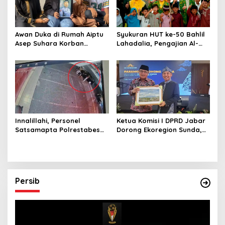
Awan Duka di Rumah Aiptu
Syukuran HUT ke-50 Bahlil
Asep Suhara Korban
Lahadalia, Pengajian Al-
Tabrak Lari, Istri Minta
Hidayah Jabar Santuni
Polisi Segera Tangkap
Anak Yatim dan Disabilitas
Pelaku
Innalillahi, Personel
Ketua Komisi I DPRD Jabar
Satsamapta Polrestabes
Dorong Ekoregion Sunda,
Bandung Meninggal akibat
Tekankan Keadilan Fiskal
Tabrak Lari
dan Kelestarian Alam
Persib