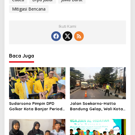
Mitigasi Bencana
Ikuti Kami
Baca Juga
Sudarsono Pimpin DPD
Jalan Soekarno-Hatta
Golkar Kota Banjar Periode
Bandung Gelap, Wali Kota
2025-2030, Daniel
Farhan: 4.000 Lampu PJU
Muttaqien Ingatkan Soal Ini
Segera Terpasang