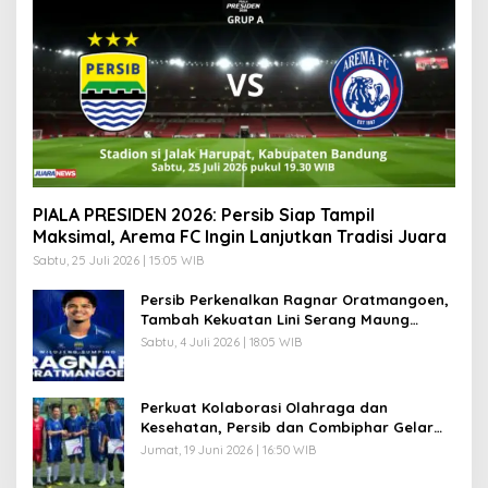
PIALA PRESIDEN 2026: Persib Siap Tampil
Maksimal, Arema FC Ingin Lanjutkan Tradisi Juara
Sabtu, 25 Juli 2026 | 15:05 WIB
Persib Perkenalkan Ragnar Oratmangoen,
Tambah Kekuatan Lini Serang Maung
Bandung
Sabtu, 4 Juli 2026 | 18:05 WIB
Perkuat Kolaborasi Olahraga dan
Kesehatan, Persib dan Combiphar Gelar
Friendly Match
Jumat, 19 Juni 2026 | 16:50 WIB