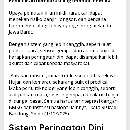
Pendidikan Demokrasi bagi Pemilih Pemula
r
i
Upaya pemutakhiran ini di harapkan dapat
n
menekan risiko banjir, longsor, dan bencana
g
hidrometeorologi lainnya yang sering melanda
a
t
Jawa Barat.
a
n
Dengan sistem yang lebih canggih, seperti alat
D
pantau cuaca, sensor gempa, dan alarm banjir, di
i
harapkan peringatan dini dapat disampaikan lebih
n
i
akurat dan cepat kepada masyarakat.
D
i
“Patokan musim (zaman) dulu sudah tidak relevan.
t
Hujan dan kemarau sekarang sulit di prediksi.
i
Maka perlu teknologi yang lebih canggih, seperti
n
g
alat pantau cuaca, sensor gempa, dan alarm banjir
k
di sungai besar. Semua harus terintegrasi dengan
a
BMKG dan instansi nasional lainnya,” kata Rizky di
t
Bandung, Senin (1/12/2025).
k
a
Sistem Peringatan Dini
n