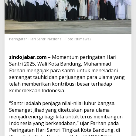
a
g
a
N
i
l
a
Peringatan Hari Santri Nasional. (Foto:Istimewa)
i
d
a
sindojabar.com
– Momentum peringatan Hari
n
Santri 2025, Wali Kota Bandung, Muhammad
P
e
Farhan mengajak para santri untuk meneladani
m
semangat tauhid dan perjuangan para ulama yang
b
telah memberikan kontribusi besar terhadap
a
kemerdekaan Indonesia.
n
g
u
“Santri adalah penjaga nilai-nilai luhur bangsa.
n
Semangat jihad yang dicetuskan para ulama
P
menjadi energi bagi kita untuk terus membangun
e
Indonesia yang berkeadaban,” ujar Farhan pada
r
Peringatan Hari Santri Tingkat Kota Bandung, di
a
d