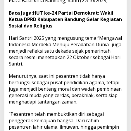
Plaza Balai Kota Bandung, Rabu (22/10/2025).
a
b
Baca Juga:
HUT ke-24 Partai Demokrat: Wakil
a
Ketua DPRD Kabupaten Bandung Gelar Kegiatan
n
Sosial dan Religius
Hari Santri 2025 yang mengusung tema “Mengawal
Indonesia Merdeka Menuju Peradaban Dunia” juga
menjadi refleksi satu dekade sejak pemerintah
secara resmi menetapkan 22 Oktober sebagai Hari
Santri.
Menurutnya, saat ini pesantren tidak hanya
berfungsi sebagai pusat pendidikan agama, tetapi
juga menjadi benteng moral dan wadah pembinaan
generasi muda yang cerdas, berakhlak, serta siap
menghadapi tantangan zaman.
“Pesantren telah membuktikan diri sebagai
penggerak kemajuan bangsa. Dari rahim
pesantren lahir ulama, ilmuwan, hingga pemimpin