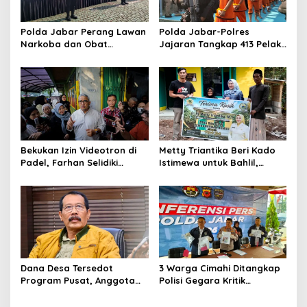
Polda Jabar Perang Lawan
Polda Jabar-Polres
Narkoba dan Obat
Jajaran Tangkap 413 Pelaku
Terlarang, Buru Sindikat
Begal dan Curanmor, Sita
Lintas Provinsi dan
1.016 Motor Curian
Internasional
Bekukan Izin Videotron di
Metty Triantika Beri Kado
Padel, Farhan Selidiki
Istimewa untuk Bahlil,
Dugaan Pelanggaran Tata
Santuni Anak Yatim dan
Ruang dan ASN
Bangun Rumah untuk
Lansia
Dana Desa Tersedot
3 Warga Cimahi Ditangkap
Program Pusat, Anggota
Polisi Gegara Kritik
DPRD Jabar Desak
Presiden Prabowo Subianto
Pemprov Realisasikan
via Medsos