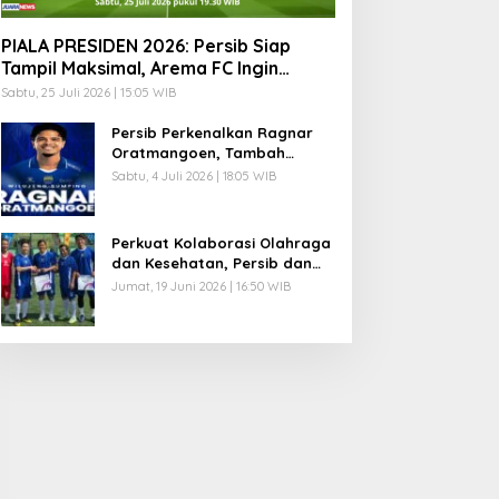
PIALA PRESIDEN 2026: Persib Siap
Tampil Maksimal, Arema FC Ingin
Lanjutkan Tradisi Juara
Sabtu, 25 Juli 2026 | 15:05 WIB
Persib Perkenalkan Ragnar
Oratmangoen, Tambah
Kekuatan Lini Serang Maung
Sabtu, 4 Juli 2026 | 18:05 WIB
Bandung
Perkuat Kolaborasi Olahraga
dan Kesehatan, Persib dan
Combiphar Gelar Friendly
Jumat, 19 Juni 2026 | 16:50 WIB
Match