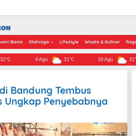
omi Bisnis
Olahraga
Lifestyle
Wisata & Kuliner
Rag
9 Agu
31°C
10 Agu
31°C
 di Bandung Tembus
as Ungkap Penyebabnya