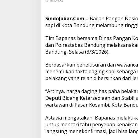
ISTIMEWA)
0
0
0
SindoJabar.Com –
Badan Pangan Nasio
,
B
sapi di Kota Bandung melambung tinggi
a
p
Tim Bapanas bersama Dinas Pangan Ko
a
dan Polrestabes Bandung melaksanakan 
n
Bandung, Selasa (3/3/2026).
a
s
U
Berdasarkan penelusuran dan wawanca
n
menemukan fakta daging sapi seharga 
g
belakang yang telah dibersihkan dari le
k
a
“Artinya, harga daging has paha belaka
p
P
Deputi Bidang Ketersediaan dan Stabili
e
wartawan di Pasar Kosambi, Kota Band
n
y
Astawa mengatakan, Bapanas melakukan
e
untuk mencari tahu penyebab kenaikan 
b
a
langsung mengkonfirmasi, jadi bisa langs
b