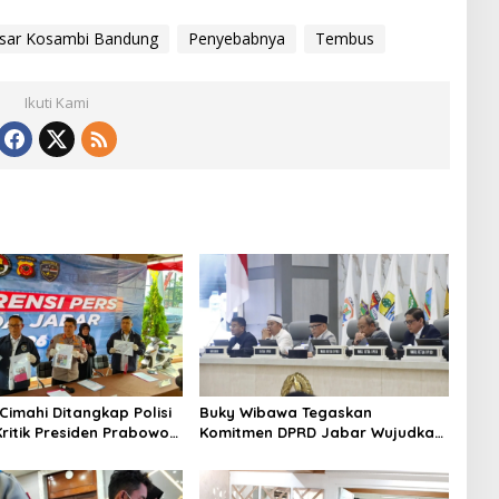
sar Kosambi Bandung
Penyebabnya
Tembus
Ikuti Kami
Cimahi Ditangkap Polisi
Buky Wibawa Tegaskan
ritik Presiden Prabowo
Komitmen DPRD Jabar Wujudkan
 via Medsos
APBD 2027 Berkualitas