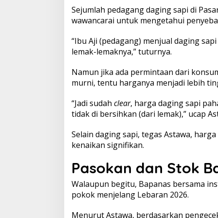
n
Sejumlah pedagang daging sapi di Pasar
y
wawancarai untuk mengetahui penyeba
a
“Ibu Aji (pedagang) menjual daging sapi
lemak-lemaknya,” tuturnya.
Namun jika ada permintaan dari konsum
murni, tentu harganya menjadi lebih tin
“Jadi sudah
clear
, harga daging sapi pa
tidak di bersihkan (dari lemak),” ucap As
Selain daging sapi, tegas Astawa, harga
kenaikan signifikan.
Pasokan dan Stok 
Walaupun begitu, Bapanas bersama ins
pokok menjelang Lebaran 2026.
Menurut Astawa, berdasarkan pengecek