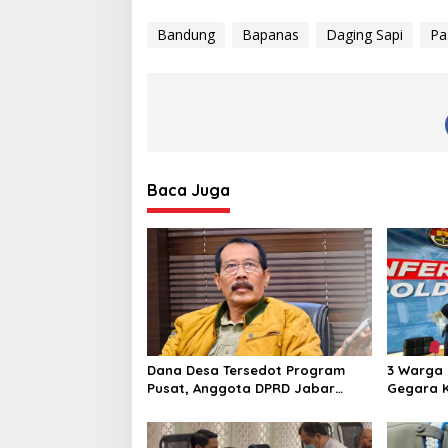
Bandung
Bapanas
Daging Sapi
Pa
Baca Juga
Dana Desa Tersedot Program
3 Warga 
Pusat, Anggota DPRD Jabar
Gegara K
Desak Pemprov Realisasikan
Subianto
‘Desa Diurus Kota Ditata’