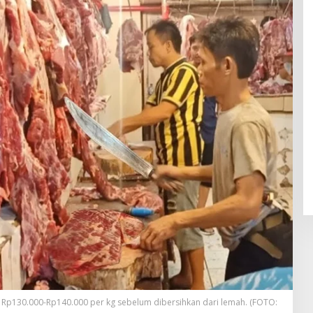
 Rp130.000-Rp140.000 per kg sebelum dibersihkan dari lemah. (FOTO: