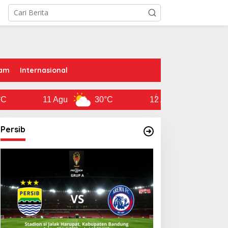
am
Internasional
11 Agu
30°C
12 Agu
29°C
Persib