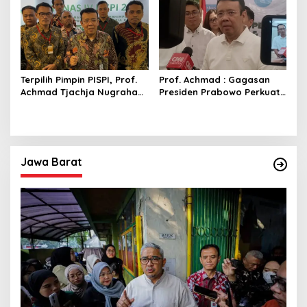
Terpilih Pimpin PISPI, Prof.
Prof. Achmad : Gagasan
Achmad Tjachja Nugraha
Presiden Prabowo Perkuat
Fokus Penguatan
KDMP Strategis Menuju
Swasembada Pangan
Indonesia Emas 2045
Jawa Barat