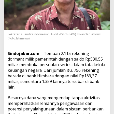
B
a
n
k
L
a
i
Sekretaris Pendiri Indonesian Audit Watch (IAW), Iskandar Sitorus.
n
(Foto:Istimewa).
,
2
.
Sindojabar.com
– Temuan 2.115 rekening
1
1
dormant milik pemerintah dengan saldo Rp530,55
5
miliar membuka persoalan serius dalam tata kelola
R
keuangan negara. Dari jumlah itu, 756 rekening
e
berada di bank Himbara dengan nilai Rp169,37
k
miliar, sementara 1.359 lainnya tersebar di bank
e
n
lain.
i
n
Besarnya dana yang mengendap tanpa aktivitas
g
memperlihatkan lemahnya pengawasan dan
D
potensi penyalahgunaan dalam sistem perbankan.
o
r