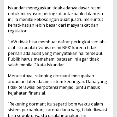
a
Iskandar menegaskan tidak adanya dasar resmi
b
untuk menyusun peringkat antarbank dalam isu
i
l
ini. Ia menilai kekosongan audit justru menuntut
i
kehati-hatian lebih besar dari masyarakat dan
t
regulator.
a
s
“IAW tidak bisa membuat daftar peringkat seolah-
N
e
olah itu adalah ‘vonis resmi BPK’ karena tidak
g
pernah ada audit yang menyatakan hal tersebut.
a
Publik harus memahami batasan ini agar tidak
r
salah menilai,” kata Iskandar.
a
Menurutnya, rekening dormant merupakan
ancaman laten dalam sistem keuangan. Dana yang
tidak terawasi berpotensi menjadi pintu masuk
kejahatan finansial.
“Rekening dormant itu seperti bom waktu dalam
sistem perbankan, karena dana yang tidak diawasi
bisa sewaktu-waktu disalahgunakan. Ini