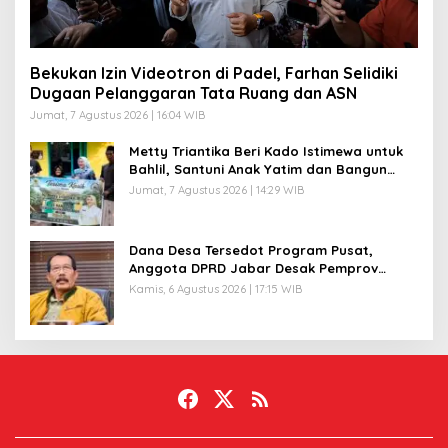
Bekukan Izin Videotron di Padel, Farhan Selidiki
Dugaan Pelanggaran Tata Ruang dan ASN
Jumat, 7 Agustus 2026 | 16:04 WIB
Metty Triantika Beri Kado Istimewa untuk
Bahlil, Santuni Anak Yatim dan Bangun
Rumah untuk Lansia
Jumat, 7 Agustus 2026 | 14:29 WIB
Dana Desa Tersedot Program Pusat,
Anggota DPRD Jabar Desak Pemprov
Realisasikan ‘Desa Diurus Kota Ditata’
Kamis, 6 Agustus 2026 | 17:15 WIB