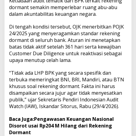
Ketiadaan audit tematik dari BPK terkait rekening
m
dormant semakin memperlebar ruang abu-abu
a
dalam akuntabilitas keuangan negara.
n
t
Di tengah kondisi tersebut, OJK menerbitkan POJK
P
i
24/2025 yang menyeragamkan standar rekening
c
dormant di seluruh bank. Aturan ini menetapkan
u
batas tidak aktif setelah 361 hari serta kewajiban
K
Customer Due Diligence untuk reaktivasi sebagai
e
k
upaya menutup celah lama.
h
a
“Tidak ada LHP BPK yang secara spesifik dan
w
terbuka memeringkat BNI, BRI, Mandiri, atau BTN
a
khusus soal rekening dormant. Fakta ini harus
t
i
disampaikan secara jujur agar tidak menyesatkan
r
publik,” ujar Sekretaris Pendiri Indonesian Audit
a
Watch (IAW), Iskandar Sitorus, Rabu (29/4/2026).
n
A
Baca Juga:
Pengawasan Keuangan Nasional
k
u
Disorot usai Rp204 M Hilang dari Rekening
n
Dormant
t