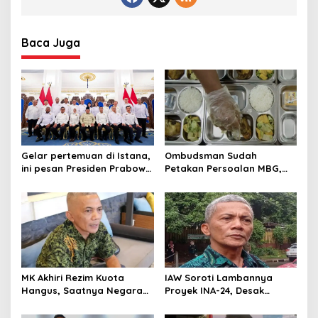
Baca Juga
Gelar pertemuan di Istana,
Ombudsman Sudah
ini pesan Presiden Prabowo
Petakan Persoalan MBG,
Untuk Kadin Jawa Barat
Kini Saatnya Pemerintah
Bertindak
MK Akhiri Rezim Kuota
IAW Soroti Lambannya
Hangus, Saatnya Negara
Proyek INA-24, Desak
Pulihkan Hak Konsumen
Evaluasi Menyeluruh Tata
Kelola dan Implementasi