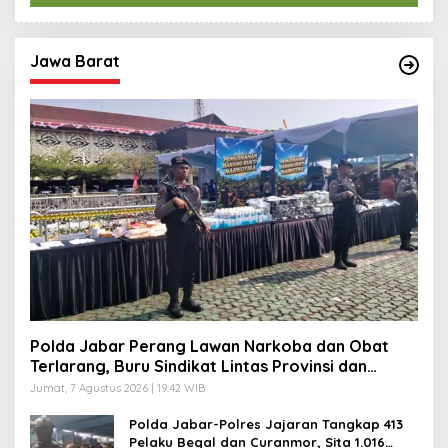
M
A
T
Jawa Barat
Polda Jabar Perang Lawan Narkoba dan Obat
Terlarang, Buru Sindikat Lintas Provinsi dan
Internasional
Jumat, 7 Agustus 2026 | 19:42 WIB
Polda Jabar-Polres Jajaran Tangkap 413
Pelaku Begal dan Curanmor, Sita 1.016