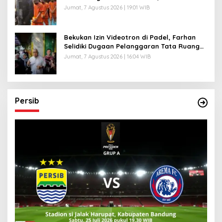
Motor Curian
Jumat, 7 Agustus 2026 | 19:01 WIB
Bekukan Izin Videotron di Padel, Farhan
Selidiki Dugaan Pelanggaran Tata Ruang
dan ASN
Jumat, 7 Agustus 2026 | 16:04 WIB
Persib