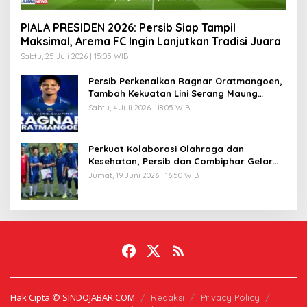
PIALA PRESIDEN 2026: Persib Siap Tampil
Maksimal, Arema FC Ingin Lanjutkan Tradisi Juara
Sabtu, 25 Juli 2026 | 15:05 WIB
Persib Perkenalkan Ragnar Oratmangoen,
Tambah Kekuatan Lini Serang Maung
Bandung
Sabtu, 4 Juli 2026 | 18:05 WIB
Perkuat Kolaborasi Olahraga dan
Kesehatan, Persib dan Combiphar Gelar
Friendly Match
Jumat, 19 Juni 2026 | 16:50 WIB
Hak Cipta © SINDOJABAR.COM
Redaksi
Privacy Policy