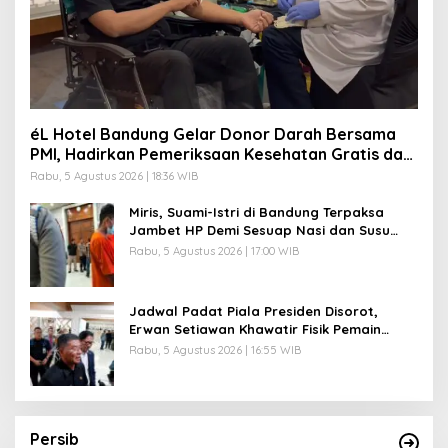
éL Hotel Bandung Gelar Donor Darah Bersama
PMI, Hadirkan Pemeriksaan Kesehatan Gratis dan
Beragam Manfaat bagi Peserta
Rabu, 5 Agustus 2026 | 18:36 WIB
Miris, Suami-Istri di Bandung Terpaksa
Jambet HP Demi Sesuap Nasi dan Susu
Anak
Rabu, 5 Agustus 2026 | 17:00 WIB
Jadwal Padat Piala Presiden Disorot,
Erwan Setiawan Khawatir Fisik Pemain
Persib
Rabu, 5 Agustus 2026 | 16:55 WIB
Persib