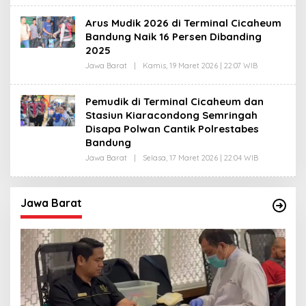
I
Arus Mudik 2026 di Terminal Cicaheum
Bandung Naik 16 Persen Dibanding
2025
Jawa Barat
|
Kamis, 19 Maret 2026 | 22:07 WIB
O
L
E
H
Pemudik di Terminal Cicaheum dan
A
Stasiun Kiaracondong Semringah
G
U
Disapa Polwan Cantik Polrestabes
S
Bandung
W
A
Jawa Barat
|
Selasa, 17 Maret 2026 | 22:04 WIB
O
R
L
S
E
U
H
D
A
I
Jawa Barat
G
U
S
W
A
R
S
U
D
I