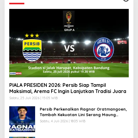
PIALA PRESIDEN 2026: Persib Siap Tampil
Maksimal, Arema FC Ingin Lanjutkan Tradisi Juara
Sabtu, 25 Juli 2026 | 15:05 WIB
Persib Perkenalkan Ragnar Oratmangoen,
Tambah Kekuatan Lini Serang Maung
Bandung
Sabtu, 4 Juli 2026 | 18:05 WIB