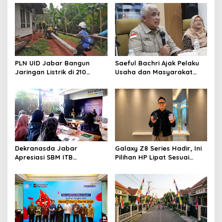
PLN UID Jabar Bangun
Saeful Bachri Ajak Pelaku
Jaringan Listrik di 210
Usaha dan Masyarakat
Lokasi
Sukseskan Sensus Ekonomi
2026
Dekranasda Jabar
Galaxy Z8 Series Hadir, Ini
Apresiasi SBM ITB
Pilihan HP Lipat Sesuai
Tingkatkan Kapasitas
Gaya Hidup
UMKM melalui Affiliate
Marketing