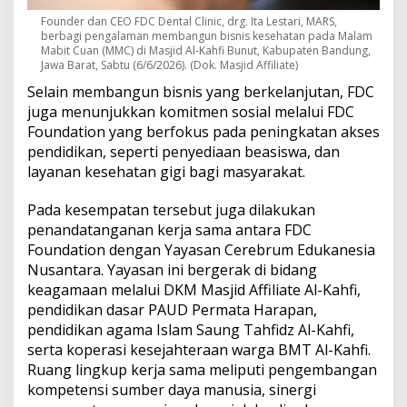
Founder dan CEO FDC Dental Clinic, drg. Ita Lestari, MARS,
berbagi pengalaman membangun bisnis kesehatan pada Malam
Mabit Cuan (MMC) di Masjid Al-Kahfi Bunut, Kabupaten Bandung,
Jawa Barat, Sabtu (6/6/2026). (Dok. Masjid Affiliate)
Selain membangun bisnis yang berkelanjutan, FDC
juga menunjukkan komitmen sosial melalui FDC
Foundation yang berfokus pada peningkatan akses
pendidikan, seperti penyediaan beasiswa, dan
layanan kesehatan gigi bagi masyarakat.
Pada kesempatan tersebut juga dilakukan
penandatanganan kerja sama antara FDC
Foundation dengan Yayasan Cerebrum Edukanesia
Nusantara. Yayasan ini bergerak di bidang
keagamaan melalui DKM Masjid Affiliate Al-Kahfi,
pendidikan dasar PAUD Permata Harapan,
pendidikan agama Islam Saung Tahfidz Al-Kahfi,
serta koperasi kesejahteraan warga BMT Al-Kahfi.
Ruang lingkup kerja sama meliputi pengembangan
kompetensi sumber daya manusia, sinergi