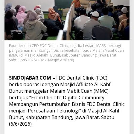
s
i
B
i
s
n
i
s
Founder dan CEO FDC Dental Clinic, drg. Ita Lestari, MARS, berbagi
D
pengalaman membangun bisnis kesehatan pada Malam Mabit Cuan
i
(MMC) di Masjid Al-Kahfi Bunut, Kabupaten Bandung, Jawa Barat,
g
Sabtu (6/6/2026). (Dok. Masjid Affiliate)
i
t
a
SINDOJABAR.COM –
FDC Dental Clinic (FDC)
l
berkolaborasi dengan Masjid Affiliate Al-Kahfi
d
i
Bunut menggelar Malam Mabit Cuan (MMC)
M
bertajuk “From Clinic to Digital Community:
a
Membangun Pertumbuhan Bisnis FDC Dental Clinic
b
menjadi Perusahaan Teknologi” di Masjid Al-Kahfi
i
Bunut, Kabupaten Bandung, Jawa Barat, Sabtu
t
C
(6/6/2026).
u
a