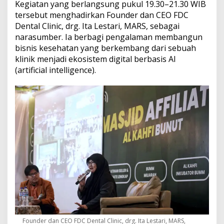
Kegiatan yang berlangsung pukul 19.30–21.30 WIB
n
tersebut menghadirkan Founder dan CEO FDC
M
Dental Clinic, drg. Ita Lestari, MARS, sebagai
a
s
narasumber. Ia berbagi pengalaman membangun
j
bisnis kesehatan yang berkembang dari sebuah
i
klinik menjadi ekosistem digital berbasis AI
d
(artificial intelligence).
A
ff
i
l
i
a
t
e
A
l
-
K
a
h
f
i
B
Founder dan CEO FDC Dental Clinic, drg. Ita Lestari, MARS,
u