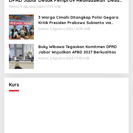
DPRD Jabar Desak Pemprov Realisasikan ‘Desa
Diurus Kota Ditata’
Kamis, 6 Agustus 2026 | 17:15 WIB
3 Warga Cimahi Ditangkap Polisi Gegara
Kritik Presiden Prabowo Subianto via
Medsos
Kamis, 6 Agustus 2026 | 16:35 WIB
Buky Wibawa Tegaskan Komitmen DPRD
Jabar Wujudkan APBD 2027 Berkualitas
Kamis, 6 Agustus 2026 | 11:43 WIB
Kurs