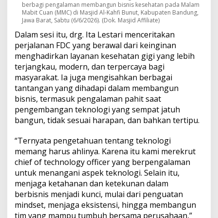
berbagi pengalaman membangun bisnis kesehatan pada Malam
n
Mabit Cuan (MMC) di Masjid Al-Kahfi Bunut, Kabupaten Bandung,
u
Jawa Barat, Sabtu (6/6/2026). (Dok. Masjid Affiliate)
t
Dalam sesi itu, drg. Ita Lestari menceritakan
perjalanan FDC yang berawal dari keinginan
menghadirkan layanan kesehatan gigi yang lebih
terjangkau, modern, dan terpercaya bagi
masyarakat. Ia juga mengisahkan berbagai
tantangan yang dihadapi dalam membangun
bisnis, termasuk pengalaman pahit saat
pengembangan teknologi yang sempat jatuh
bangun, tidak sesuai harapan, dan bahkan tertipu.
“Ternyata pengetahuan tentang teknologi
memang harus ahlinya. Karena itu kami merekrut
chief of technology officer yang berpengalaman
untuk menangani aspek teknologi. Selain itu,
menjaga ketahanan dan ketekunan dalam
berbisnis menjadi kunci, mulai dari penguatan
mindset, menjaga eksistensi, hingga membangun
tim yang mampu tumbuh bersama perusahaan,”