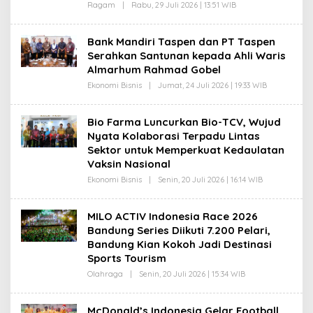
N
K
Ragam
|
Rabu, 29 Juli 2026 | 13:51 WIB
O
U
L
R
E
N
H
Bank Mandiri Taspen dan PT Taspen
I
G
A
Serahkan Santunan kepada Ahli Waris
A
W
N
Almarhum Rahmad Gobel
A
I
N
K
Ekonomi Bisnis
|
Jumat, 24 Juli 2026 | 19:33 WIB
O
U
L
R
E
N
H
Bio Farma Luncurkan Bio-TCV, Wujud
I
G
A
Nyata Kolaborasi Terpadu Lintas
A
W
N
Sektor untuk Memperkuat Kedaulatan
A
I
N
Vaksin Nasional
K
U
Ekonomi Bisnis
|
Senin, 20 Juli 2026 | 16:14 WIB
O
R
L
N
E
I
H
A
MILO ACTIV Indonesia Race 2026
G
W
Bandung Series Diikuti 7.200 Pelari,
A
A
N
N
Bandung Kian Kokoh Jadi Destinasi
I
Sports Tourism
K
U
Olahraga
|
Senin, 20 Juli 2026 | 15:34 WIB
O
R
L
N
E
I
H
A
McDonald’s Indonesia Gelar Football