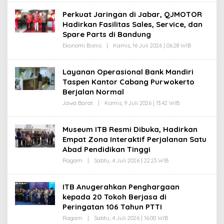
R
E
N
H
Perkuat Jaringan di Jabar, QJMOTOR
I
G
A
Hadirkan Fasilitas Sales, Service, dan
A
W
N
Spare Parts di Bandung
A
I
N
K
Ekonomi Bisnis
|
Kamis, 16 Juli 2026 | 06:28 WIB
O
U
L
R
E
N
H
Layanan Operasional Bank Mandiri
I
G
A
Taspen Kantor Cabang Purwokerto
A
W
N
Berjalan Normal
A
I
N
K
Jawa Barat
|
Kamis, 9 Juli 2026 | 13:42 WIB
O
U
L
R
E
N
H
Museum ITB Resmi Dibuka, Hadirkan
I
G
A
Empat Zona Interaktif Perjalanan Satu
A
W
N
Abad Pendidikan Tinggi
A
I
N
K
Ragam
|
Sabtu, 4 Juli 2026 | 22:23 WIB
O
U
L
R
E
N
H
ITB Anugerahkan Penghargaan
I
G
A
kepada 20 Tokoh Berjasa di
A
W
N
Peringatan 106 Tahun PTTI
A
I
N
K
Ragam
|
Sabtu, 4 Juli 2026 | 16:00 WIB
O
U