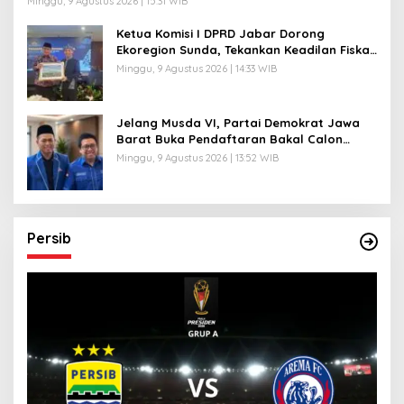
Minggu, 9 Agustus 2026 | 15:31 WIB
Ketua Komisi I DPRD Jabar Dorong
Ekoregion Sunda, Tekankan Keadilan Fiskal
dan Kelestarian Alam
Minggu, 9 Agustus 2026 | 14:33 WIB
Jelang Musda VI, Partai Demokrat Jawa
Barat Buka Pendaftaran Bakal Calon
Ketua DPD
Minggu, 9 Agustus 2026 | 13:52 WIB
Persib