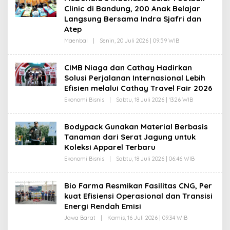
G
W
Clinic di Bandung, 200 Anak Belajar
A
A
N
N
Langsung Bersama Indra Sjafri dan
I
Atep
K
U
Maenbal
|
Senin, 20 Juli 2026 | 09:59 WIB
O
R
L
N
E
I
H
A
CIMB Niaga dan Cathay Hadirkan
G
W
Solusi Perjalanan Internasional Lebih
A
A
N
N
Efisien melalui Cathay Travel Fair 2026
I
K
Ekonomi Bisnis
|
Sabtu, 18 Juli 2026 | 13:26 WIB
O
U
L
R
E
N
H
Bodypack Gunakan Material Berbasis
I
G
A
Tanaman dari Serat Jagung untuk
A
W
N
Koleksi Apparel Terbaru
A
I
N
K
Ekonomi Bisnis
|
Sabtu, 18 Juli 2026 | 06:46 WIB
O
U
L
R
E
N
H
Bio Farma Resmikan Fasilitas CNG, Per
I
G
A
kuat Efisiensi Operasional dan Transisi
A
W
N
Energi Rendah Emisi
A
I
N
K
Jawa Barat
|
Kamis, 16 Juli 2026 | 09:34 WIB
O
U
L