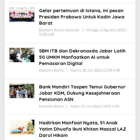
W
A
Gelar pertemuan di Istana, ini pesan
N
Presiden Prabowo Untuk Kadin Jawa
Barat
Ekonomi Bisnis
,
Nasional
|
Minggu, 2 Agustus 2026 |
12:28 WIB
O
L
E
H
SBM ITB dan Dekranasda Jabar Latih
G
50 UMKM Manfaatkan AI untuk
A
N
Pemasaran Digital
I
K
Ekonomi Bisnis
|
Kamis, 30 Juli 2026 | 22:34 WIB
O
U
L
R
E
N
H
Bank Mandiri Taspen Temui Gubernur
I
G
A
Jabar KDM, Dukung Kesejahteraan
A
W
N
Pensiunan ASN
A
I
N
K
Ekonomi Bisnis
|
Rabu, 29 Juli 2026 | 14:05 WIB
O
U
L
R
E
N
H
Hadirkan Manfaat Nyata, 51 Anak
I
G
A
Yatim Dhuafa Ikuti Khitan Massal LAZ
A
W
N
Darul Hikam
A
I