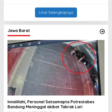
L
R
E
N
H
I
G
Lihat Selengkapnya
A
A
W
N
A
I
N
K
U
Jawa Barat
R
N
I
A
W
A
N
Innalillahi, Personel Satsamapta Polrestabes
Bandung Meninggal akibat Tabrak Lari