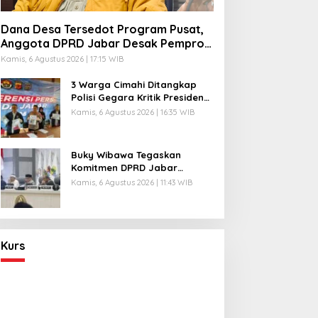
Dana Desa Tersedot Program Pusat,
Anggota DPRD Jabar Desak Pemprov
Realisasikan ‘Desa Diurus Kota Ditata’
Kamis, 6 Agustus 2026 | 17:15 WIB
3 Warga Cimahi Ditangkap
Polisi Gegara Kritik Presiden
Prabowo Subianto via
Kamis, 6 Agustus 2026 | 16:35 WIB
Medsos
Buky Wibawa Tegaskan
Komitmen DPRD Jabar
Wujudkan APBD 2027
Kamis, 6 Agustus 2026 | 11:43 WIB
Berkualitas
Kurs