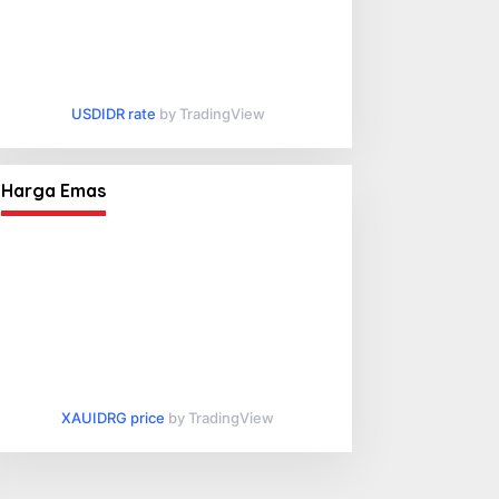
USDIDR rate
by TradingView
Harga Emas
XAUIDRG price
by TradingView