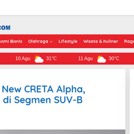
omi Bisnis
Olahraga
Lifestyle
Wisata & Kuliner
Rag
Agu
31°C
11 Agu
30°C
12 Agu
 New CRETA Alpha,
n di Segmen SUV-B