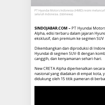
t
P
e
PT Hyundai Motors Indonesia (HMID) resmi meluncu
seluruh Indonesia. (Istimewa)
r
s
a
i
SINDOJABAR.COM –
PT Hyundai Motors
n
Alpha, edisi terbaru dalam jajaran Hyu
g
eksklusif, dan premium ke segmen SUV
a
n
Dikembangkan dan diproduksi di Indon
d
i
Hyundai di segmen SUV-B dengan kombin
S
canggih, dan kenyamanan sehari-hari.
e
g
New CRETA Alpha diperkenalkan secara 
m
nasional yang diadakan di empat kota, 
e
n
didukung oleh 15 titik pameran di berba
S
U
V
-
B