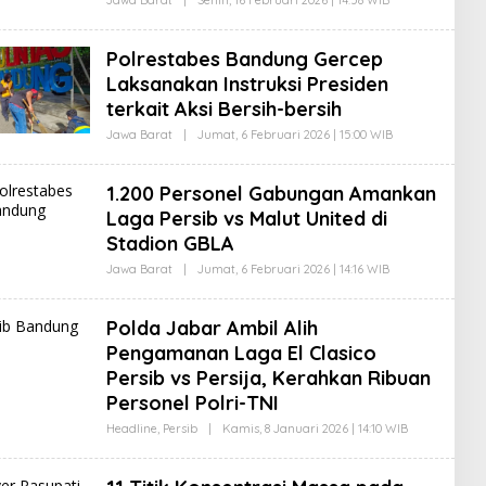
A
L
R
E
S
H
U
Polrestabes Bandung Gercep
A
D
G
I
Laksanakan Instruksi Presiden
U
terkait Aksi Bersih-bersih
S
W
Jawa Barat
|
Jumat, 6 Februari 2026 | 15:00 WIB
O
A
L
R
E
S
H
U
1.200 Personel Gabungan Amankan
A
D
G
I
Laga Persib vs Malut United di
U
Stadion GBLA
S
W
Jawa Barat
|
Jumat, 6 Februari 2026 | 14:16 WIB
O
A
L
R
E
S
H
U
Polda Jabar Ambil Alih
A
D
G
I
Pengamanan Laga El Clasico
U
Persib vs Persija, Kerahkan Ribuan
S
W
Personel Polri-TNI
A
R
Headline
,
Persib
|
Kamis, 8 Januari 2026 | 14:10 WIB
O
S
L
U
E
D
H
I