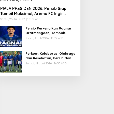
PIALA PRESIDEN 2026: Persib Siap
Tampil Maksimal, Arema FC Ingin
Lanjutkan Tradisi Juara
Sabtu, 25 Juli 2026 | 15:05 WIB
Persib Perkenalkan Ragnar
Oratmangoen, Tambah
Kekuatan Lini Serang Maung
Sabtu, 4 Juli 2026 | 18:05 WIB
Bandung
Perkuat Kolaborasi Olahraga
dan Kesehatan, Persib dan
Combiphar Gelar Friendly
Jumat, 19 Juni 2026 | 16:50 WIB
Match