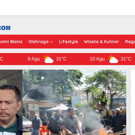
omi Bisnis
Olahraga
Lifestyle
Wisata & Kuliner
Rag
9 Agu
31°C
10 Agu
31°C