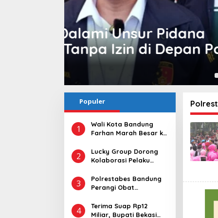
na
Polrestabes Bandung
an Padel
Tangkap 68 Pelaku d
Tramadol
Senin, 3 Agustus 2026 | 17:19 WIB
Populer
Polres
Wali Kota Bandung
1
Farhan Marah Besar ke
Pengelola Padel yang
Tebang 10 Pohon
Lucky Group Dorong
2
Tanpa Izin
Kolaborasi Pelaku
Pariwisata untuk
Perkuat Wisata Jawa
Polrestabes Bandung
3
Barat
Perangi Obat
Terlarang, Tangkap 68
Pelaku dan Sita
Terima Suap Rp12
4
Ratusan Ribu Butir
Miliar, Bupati Bekasi