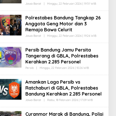
W
Jawa Barat
|
Minggu, 22 Februari 2026 | 19:51 WIB
O
A
L
R
E
S
H
U
Polrestabes Bandung Tangkap 26
A
D
G
I
Anggota Geng Motor dan 3
U
Remaja Bawa Celurit
S
W
Jawa Barat
|
Minggu, 22 Februari 2026 | 19:26 WIB
O
A
L
R
E
S
H
U
Persib Bandung Jamu Persita
A
D
G
I
Tangerang di GBLA, Polrestabes
U
Kerahkan 2.285 Personel
S
W
Persib
|
Minggu, 22 Februari 2026 | 10:26 WIB
O
A
L
R
E
S
H
U
Amankan Laga Persib vs
A
D
G
I
Ratchaburi di GBLA, Polrestabes
U
Bandung Kerahkan 2.285 Personel
S
W
Jawa Barat
|
Rabu, 18 Februari 2026 | 17:09 WIB
O
A
L
R
E
S
H
U
Curanmor Marak di Bandung, Polisi
A
D