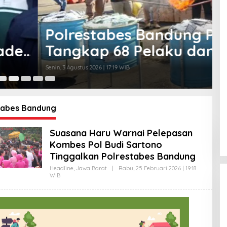
 Perangi Obat Terlarang,
an Sita Ratusan Ribu Butir
Se
tabes Bandung
Suasana Haru Warnai Pelepasan
Kombes Pol Budi Sartono
Tinggalkan Polrestabes Bandung
Headline
,
Jawa Barat
|
Rabu, 25 Februari 2026 | 19:18
WIB
O
L
E
H
A
G
U
S