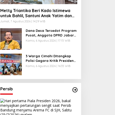
Metty Triantika Beri Kado Istimewa
Polrestabes Bandung Tegas! Mu
untuk Bahlil, Santuni Anak Yatim dan
Bangun Rumah untuk Lansia
Jumat, 7 Agustus 2026 | 14:29 WIB
Knalpot Brong Penyebab Kebis
Dana Desa Tersedot Program
nin, 27 Juli 2026 | 18:25 WIB
Pusat, Anggota DPRD Jabar
Desak Pemprov Realisasikan
Kamis, 6 Agustus 2026 | 17:15 WIB
‘Desa Diurus Kota Ditata’
3 Warga Cimahi Ditangkap
Polisi Gegara Kritik Presiden
Prabowo Subianto via
Kamis, 6 Agustus 2026 | 16:35 WIB
Medsos
Persib