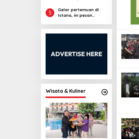
Tramadol
Non-aktif dan Ayahnya
Dituntut 7 dan 4 Tahun
Gelar pertemuan di
5
Penjara
Istana, ini pesan
Presiden Prabowo
Untuk Kadin Jawa
Barat
Wisata & Kuliner