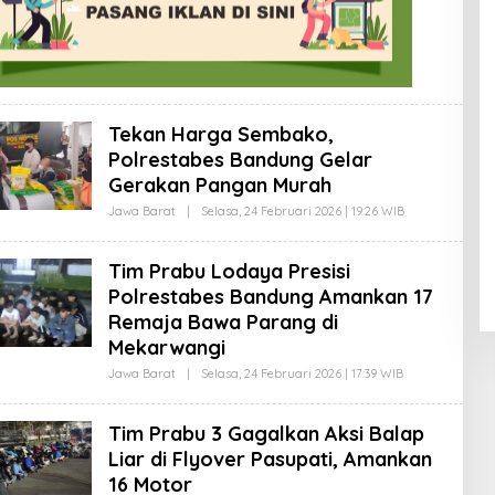
W
A
R
S
U
D
I
Tekan Harga Sembako,
Polrestabes Bandung Gelar
Gerakan Pangan Murah
Jawa Barat
|
Selasa, 24 Februari 2026 | 19:26 WIB
O
L
E
H
Tim Prabu Lodaya Presisi
A
G
Polrestabes Bandung Amankan 17
U
Remaja Bawa Parang di
S
W
Mekarwangi
A
R
Jawa Barat
|
Selasa, 24 Februari 2026 | 17:39 WIB
O
S
L
U
E
D
H
I
Tim Prabu 3 Gagalkan Aksi Balap
A
G
Liar di Flyover Pasupati, Amankan
U
16 Motor
S