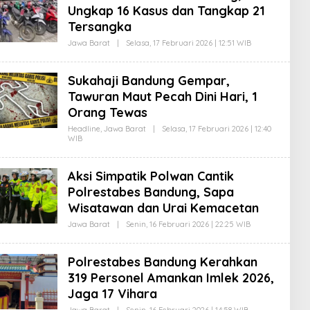
G
I
Ungkap 16 Kasus dan Tangkap 21
U
Tersangka
S
W
Jawa Barat
|
Selasa, 17 Februari 2026 | 12:51 WIB
O
A
L
R
E
S
H
U
Sukahaji Bandung Gempar,
A
D
G
I
Tawuran Maut Pecah Dini Hari, 1
U
Orang Tewas
S
W
Headline
,
Jawa Barat
|
Selasa, 17 Februari 2026 | 12:40
A
WIB
O
R
L
S
E
U
H
D
Aksi Simpatik Polwan Cantik
A
I
G
Polrestabes Bandung, Sapa
U
Wisatawan dan Urai Kemacetan
S
W
Jawa Barat
|
Senin, 16 Februari 2026 | 22:25 WIB
O
A
L
R
E
S
H
U
Polrestabes Bandung Kerahkan
A
D
G
I
319 Personel Amankan Imlek 2026,
U
Jaga 17 Vihara
S
W
Jawa Barat
|
Senin, 16 Februari 2026 | 14:58 WIB
O