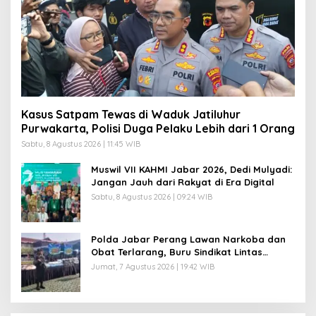
I
Kasus Satpam Tewas di Waduk Jatiluhur
Purwakarta, Polisi Duga Pelaku Lebih dari 1 Orang
Sabtu, 8 Agustus 2026 | 11:45 WIB
Muswil VII KAHMI Jabar 2026, Dedi Mulyadi:
Jangan Jauh dari Rakyat di Era Digital
Sabtu, 8 Agustus 2026 | 09:24 WIB
Polda Jabar Perang Lawan Narkoba dan
Obat Terlarang, Buru Sindikat Lintas
Provinsi dan Internasional
Jumat, 7 Agustus 2026 | 19:42 WIB