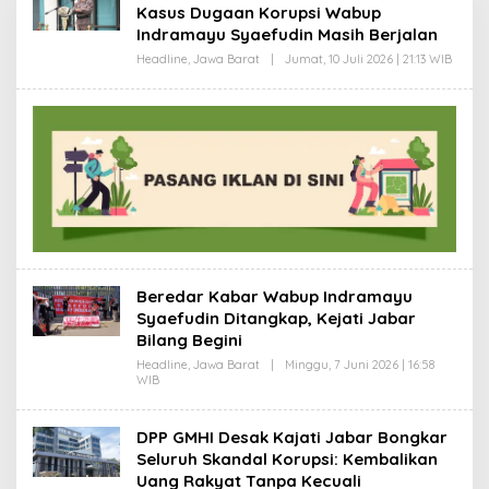
Kasus Dugaan Korupsi Wabup
Indramayu Syaefudin Masih Berjalan
Headline
,
Jawa Barat
|
Jumat, 10 Juli 2026 | 21:13 WIB
O
L
E
H
A
G
U
S
W
A
R
S
U
D
I
Beredar Kabar Wabup Indramayu
Syaefudin Ditangkap, Kejati Jabar
Bilang Begini
Headline
,
Jawa Barat
|
Minggu, 7 Juni 2026 | 16:58
WIB
O
L
E
H
DPP GMHI Desak Kajati Jabar Bongkar
A
Seluruh Skandal Korupsi: Kembalikan
G
U
Uang Rakyat Tanpa Kecuali
S