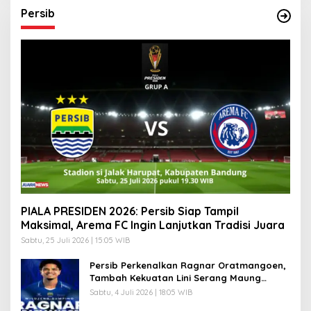
Persib
PIALA PRESIDEN 2026: Persib Siap Tampil
Maksimal, Arema FC Ingin Lanjutkan Tradisi Juara
Sabtu, 25 Juli 2026 | 15:05 WIB
Persib Perkenalkan Ragnar Oratmangoen,
Tambah Kekuatan Lini Serang Maung
Bandung
Sabtu, 4 Juli 2026 | 18:05 WIB