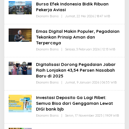
H
A
Bursa Efek Indonesia Bidik Ribuan
G
H
Pekerja Aviasi
H
M
A
A
Ekonomi Bisnis
|
Jumat, 22 Mei 2026 | 18:47 WIB
O
N
T
L
I
E
R
H
A
Emas Digital Makin Populer, Pegadaian
G
H
Tekankan Prinsip Aman dan
H
M
A
A
Terpercaya
N
T
I
Ekonomi Bisnis
|
Selasa, 3 Februari 2026 | 12:13 WIB
O
R
L
A
E
H
H
Digitalisasi Dorong Pegadaian Jabar
M
D
A
Raih Lonjakan 43,54 Persen Nasabah
A
T
S
Baru di 2025
E
P
Ekonomi Bisnis
|
Jumat, 9 Januari 2026 | 06:55 WIB
O
R
L
O
E
H
H
Investasi Deposito Ga Lagi Ribet:
I
D
M
Semua Bisa dari Genggaman Lewat
A
A
S
DIGI bank bjb
T
E
P
Ekonomi Bisnis
|
Senin, 17 November 2025 | 19:09 WIB
O
R
L
O
E
H
H