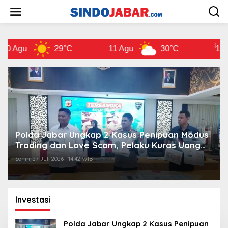
L
e
w
a
t
 Agu
29°C
11 Agu
30°C
12 Ag
i
k
e
k
o
n
t
e
n
Polda Jabar Ungkap 2 Kasus Penipuan Modus
Trading dan Love Scam, Pelaku Kuras Uang
Korban Rp4,8 Miliar
Senin, 27 Juli 2026 | 14:42 WIB
Investasi
Polda Jabar Ungkap 2 Kasus Penipuan