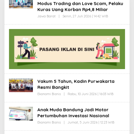
Modus Trading dan Love Scam, Pelaku
Kuras Uang Korban Rp4,8 Miliar
Jawa Barat
|
Senin, 27 Juli 2026 | 14:42 WIB
O
L
E
H
A
G
U
S
W
A
R
S
U
D
I
Vakum 5 Tahun, Kadin Purwakarta
Resmi Bangkit
Ekonomi Bisnis
|
Rabu, 10 Juni 2026 | 16:03 WIB
O
L
E
H
Anak Muda Bandung Jadi Motor
G
Pertumbuhan Investasi Nasional
H
A
Ekonomi Bisnis
|
Jumat, 5 Juni 2026 | 12:23 WIB
O
N
L
I
E
R