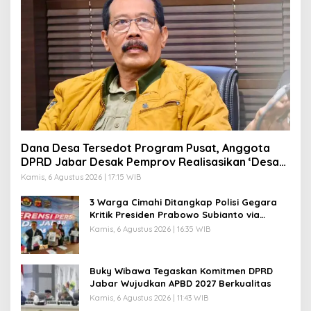
O
H
I
M
A
T
Dana Desa Tersedot Program Pusat, Anggota
DPRD Jabar Desak Pemprov Realisasikan ‘Desa
Diurus Kota Ditata’
Kamis, 6 Agustus 2026 | 17:15 WIB
3 Warga Cimahi Ditangkap Polisi Gegara
Kritik Presiden Prabowo Subianto via
Medsos
Kamis, 6 Agustus 2026 | 16:35 WIB
Buky Wibawa Tegaskan Komitmen DPRD
Jabar Wujudkan APBD 2027 Berkualitas
Kamis, 6 Agustus 2026 | 11:43 WIB