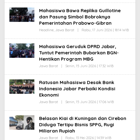
Mahasiswa Bawa Replika Guillotine
dan Pasung Simbol Bobroknya
Pemerintahan Prabowo-Gibran
Headline
,
Jawa Barat
|
Rabu, 17 Juni 2026 | 18:14 WIB
O
L
E
H
Mahasiswa Geruduk DPRD Jabar,
A
Tuntut Pemerintah Bubarkan BGN-
G
U
Hentikan Program MBG
S
W
Jawa Barat
|
Senin, 15 Juni 2026 | 17:32 WIB
O
A
L
R
E
S
H
Ratusan Mahasiswa Desak Bank
U
A
D
Indonesia Jabar Perbaiki Kondisi
G
I
U
Ekonomi
S
W
Jawa Barat
|
Senin, 15 Juni 2026 | 17:06 WIB
O
A
L
R
E
S
H
Belasan Kiai di Kuningan dan Cirebon
U
A
D
Diduga Tertipu Bisnis SPPG, Rugi
G
I
U
Miliaran Rupiah
S
W
Jawa Barat
|
Rabu, 13 Mei 2026 | 14:39 WIB
O