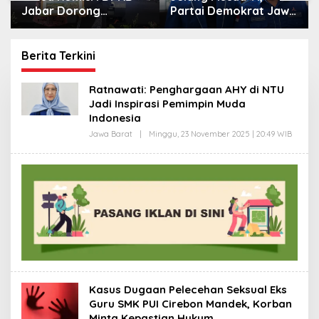
Jabar Dorong
Partai Demokrat Jawa
Ekoregion Sunda,
Barat Buka
Tekankan Keadilan
Pendaftaran Bakal
Fiskal dan Kelestarian
Calon Ketua DPD
Berita Terkini
Alam
S
Ratnawati: Penghargaan AHY di NTU
i
Jadi Inspirasi Pemimpin Muda
n
Indonesia
d
o
Jawa Barat
|
Minggu, 23 November 2025 | 20:49 WIB
O
J
L
E
a
H
b
D
a
A
r
S
E
P
R
O
H
I
M
A
T
Kasus Dugaan Pelecehan Seksual Eks
Guru SMK PUI Cirebon Mandek, Korban
Minta Kepastian Hukum