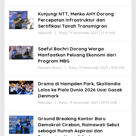
L
P
E
R
H
O
Kunjungi NTT, Menko AHY Dorong
D
H
Percepatan Infrastruktur dan
A
I
S
M
Sertifikasi Tanah Transmigran
E
A
P
Nasional
|
Rabu, 19 November 2025 | 21:19 WIB
O
T
R
L
O
E
H
H
Saeful Bachri Dorong Warga
I
D
M
Manfaatkan Peluang Ekonomi dari
A
A
S
Program MBG
T
E
P
Ekonomi Bisnis
|
Rabu, 19 November 2025 | 18:18 WIB
O
R
L
O
E
H
H
Drama di Hampden Park, Skotlandia
I
D
M
Lolos ke Piala Dunia 2026 Usai Gasak
A
A
S
Denmark
T
E
P
Maenbal
|
Rabu, 19 November 2025 | 09:55 WIB
O
R
L
O
E
H
H
‎Ground Breaking Kantor Baru
I
T
M
Demokrat Cirebon, Ratnawati Sebut
A
A
U
sebagai Rumah Aspirasi dan
T
F