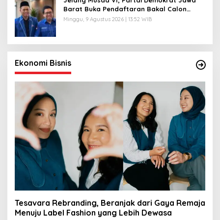
Jelang Musda VI, Partai Demokrat Jawa
Barat Buka Pendaftaran Bakal Calon
Ketua DPD
Minggu, 9 Agustus 2026 | 13:52 WIB
Ekonomi Bisnis
Tesavara Rebranding, Beranjak dari Gaya Remaja
Menuju Label Fashion yang Lebih Dewasa