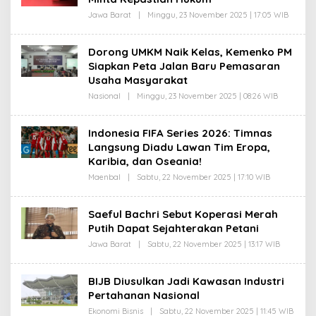
Jawa Barat
|
Minggu, 23 November 2025 | 17:05 WIB
O
L
E
H
Dorong UMKM Naik Kelas, Kemenko PM
D
Siapkan Peta Jalan Baru Pemasaran
A
S
Usaha Masyarakat
E
P
Nasional
|
Minggu, 23 November 2025 | 08:26 WIB
O
R
L
O
E
H
H
Indonesia FIFA Series 2026: Timnas
I
D
M
Langsung Diadu Lawan Tim Eropa,
A
A
S
Karibia, dan Oseania!
T
E
P
Maenbal
|
Sabtu, 22 November 2025 | 17:10 WIB
O
R
L
O
E
H
H
Saeful Bachri Sebut Koperasi Merah
I
T
M
Putih Dapat Sejahterakan Petani
A
A
U
Jawa Barat
|
Sabtu, 22 November 2025 | 13:17 WIB
T
O
F
L
I
E
K
H
BIJB Diusulkan Jadi Kawasan Industri
D
Pertahanan Nasional
A
S
Ekonomi Bisnis
|
Sabtu, 22 November 2025 | 11:45 WIB
O
E