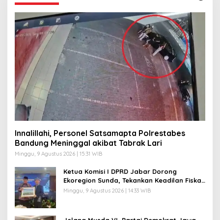
H
I
M
A
T
Innalillahi, Personel Satsamapta Polrestabes
Bandung Meninggal akibat Tabrak Lari
Minggu, 9 Agustus 2026 | 15:31 WIB
Ketua Komisi I DPRD Jabar Dorong
Ekoregion Sunda, Tekankan Keadilan Fiskal
dan Kelestarian Alam
Minggu, 9 Agustus 2026 | 14:33 WIB