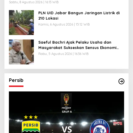
Sabtu, 8 Agustus 2026 | 16:13 WIB
PLN UID Jabar Bangun Jaringan Listrik di
210 Lokasi
Kamis, 6 Agustus 2026 | 15:12 WIB
Saeful Bachri Ajak Pelaku Usaha dan
Masyarakat Sukseskan Sensus Ekonomi
2026
Rabu, 5 Agustus 2026 | 16:36 WIB
Persib