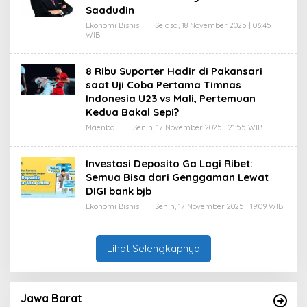
U
Saadudin
F
I
Ekonomi Bisnis
|
Selasa, 18 November 2025 | 06:45
K
WIB
O
L
E
H
8 Ribu Suporter Hadir di Pakansari
D
saat Uji Coba Pertama Timnas
A
S
Indonesia U23 vs Mali, Pertemuan
E
Kedua Bakal Sepi?
P
R
Maenbal
|
Senin, 17 November 2025 | 21:55 WIB
O
O
L
H
E
I
H
M
Investasi Deposito Ga Lagi Ribet:
T
A
Semua Bisa dari Genggaman Lewat
A
T
U
DIGI bank bjb
F
I
Ekonomi Bisnis
|
Senin, 17 November 2025 | 19:09 WIB
O
K
L
E
H
D
Lihat Selengkapnya
A
S
E
P
R
Jawa Barat
O