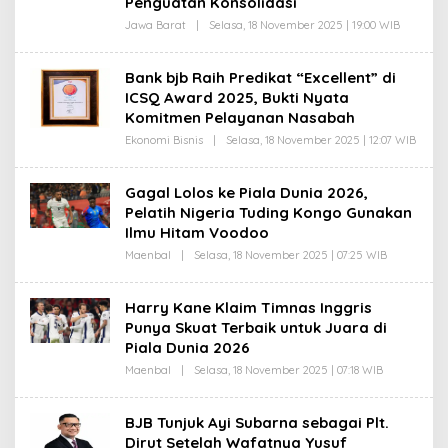
Penguatan Konsolidasi
I
K
Jawa Barat
|
Selasa, 18 November 2025 | 19:00 WIB
O
L
E
H
Bank bjb Raih Predikat “Excellent” di
D
ICSQ Award 2025, Bukti Nyata
A
S
Komitmen Pelayanan Nasabah
E
P
Ekonomi Bisnis
|
Selasa, 18 November 2025 | 12:07 WIB
O
R
L
O
E
H
H
Gagal Lolos ke Piala Dunia 2026,
I
D
M
Pelatih Nigeria Tuding Kongo Gunakan
A
A
S
Ilmu Hitam Voodoo
T
E
P
Maenbal
|
Selasa, 18 November 2025 | 07:25 WIB
O
R
L
O
E
H
H
Harry Kane Klaim Timnas Inggris
I
T
M
Punya Skuat Terbaik untuk Juara di
A
A
U
Piala Dunia 2026
T
F
I
Maenbal
|
Selasa, 18 November 2025 | 07:18 WIB
O
K
L
E
H
BJB Tunjuk Ayi Subarna sebagai Plt.
T
Dirut Setelah Wafatnya Yusuf
A